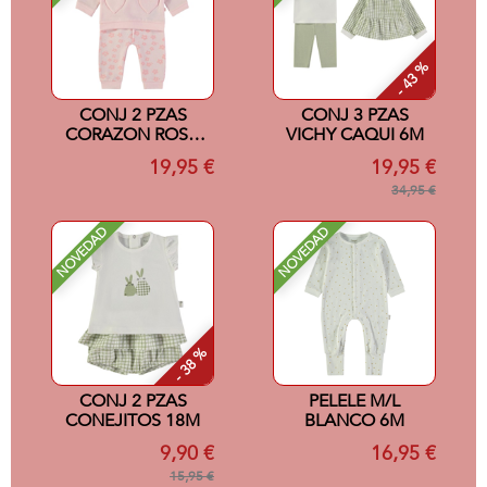
- 43 %
CONJ 2 PZAS
CONJ 3 PZAS
CORAZON ROSA
VICHY CAQUI 6M
12M
19,95 €
19,95 €
34,95 €
NOVEDAD
NOVEDAD
- 38 %
CONJ 2 PZAS
PELELE M/L
CONEJITOS 18M
BLANCO 6M
9,90 €
16,95 €
15,95 €