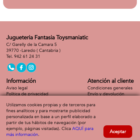
Jugueteria Fantasia Toysmaniatic
C/ Garelly de la Camara 5
39770 -
Laredo
( Cantabria )
942 61 24 31
Información
Atención al cliente
Aviso legal
Condiciones generales
Política de privacidad
Envío y devolución
Política de cookies
Contacto
Utilizamos cookies propias y de terceros para
Formas de pago
fines analíticos y para mostrarte publicidad
personalizada en base a un perfil elaborado a
partir de tus hábitos de navegación (por
ejemplo, páginas visitadas). Clica
AQUÍ para
Aceptar
más información
.