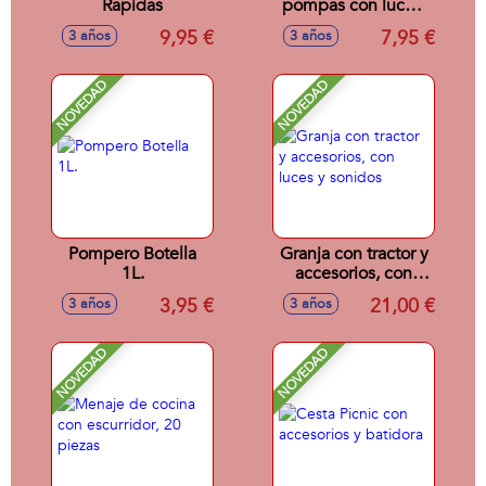
Rápidas
pompas con luces,
botella 60 ml.
9,95 €
7,95 €
3 años
3 años
NOVEDAD
NOVEDAD
Pompero Botella
Granja con tractor y
1L.
accesorios, con
luces y sonidos
3,95 €
21,00 €
3 años
3 años
NOVEDAD
NOVEDAD