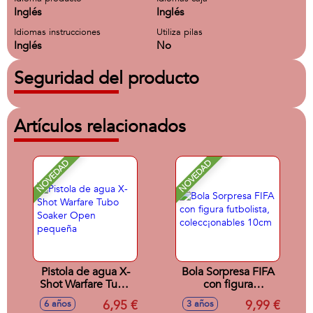
Inglés
Inglés
Idiomas instrucciones
Utiliza pilas
Inglés
No
Seguridad del producto
Artículos relacionados
NOVEDAD
NOVEDAD
Pistola de agua X-
Bola Sorpresa FIFA
Shot Warfare Tubo
con figura
Soaker Open
futbolista,
6,95 €
9,99 €
6 años
3 años
pequeña
colecc¡onables