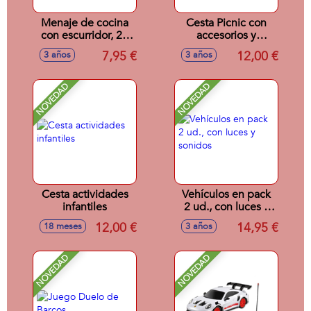
Menaje de cocina
Cesta Picnic con
con escurridor, 20
accesorios y
piezas
batidora
7,95 €
12,00 €
3 años
3 años
NOVEDAD
NOVEDAD
Cesta actividades
Vehículos en pack
infantiles
2 ud., con luces y
sonidos
12,00 €
14,95 €
18 meses
3 años
NOVEDAD
NOVEDAD