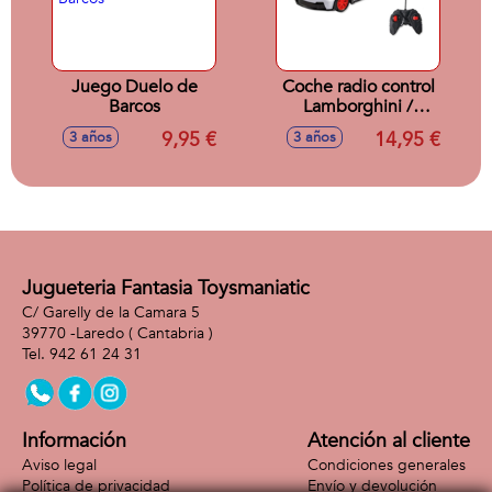
Juego Duelo de
Coche radio control
Barcos
Lamborghini /
Porsche 911 /
9,95 €
14,95 €
3 años
3 años
Aston Martin escala
1:24 - Modelos
surtidos
Jugueteria Fantasia Toysmaniatic
C/ Garelly de la Camara 5
39770 -
Laredo
( Cantabria )
942 61 24 31
Información
Atención al cliente
Aviso legal
Condiciones generales
Política de privacidad
Envío y devolución