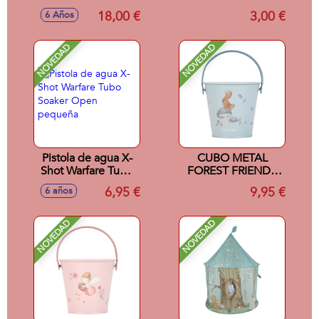
18,00 €
3,00 €
6 Años
NOVEDAD
NOVEDAD
Pistola de agua X-
CUBO METAL
Shot Warfare Tubo
FOREST FRIENDS
Soaker Open
LITTLE DUTCH
6,95 €
9,95 €
6 años
pequeña
NOVEDAD
NOVEDAD