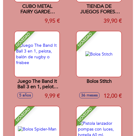
CUBO METAL
TIENDA DE
FAIRY GARDEN
JUEGOS FOREST
LITTLE DUTCH
FRIENDS LITTLE
9,95 €
39,90 €
NOVEDAD
NOVEDAD
Juego The Band It
Bolos Stitch
Ball 3 en 1, pelota,
balón de rugby o
9,99 €
12,00 €
5 años
36 meses
frisbee
NOVEDAD
NOVEDAD