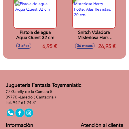
Pistola de agua
Snitch Voladora
Aqua Quest 32 cm
Misteriosa Harry
Potte. Alas
6,95 €
26,95 €
3 años
36 meses
Realistas. 20 cm.
Jugueteria Fantasia Toysmaniatic
C/ Garelly de la Camara 5
39770 -
Laredo
( Cantabria )
942 61 24 31
Información
Atención al cliente