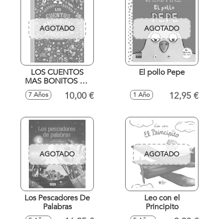
AGOTADO
AGOTADO
LOS CUENTOS
El pollo Pepe
MAS BONITOS DE
ANDERSEN
10,00 €
12,95 €
7 Años
1 Año
AGOTADO
AGOTADO
Los Pescadores De
Leo con el
Palabras
Principito