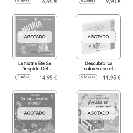
16,95 €
9,90 €
5 Años
5 Años
AGOTADO
AGOTADO
La Nutria Ete Se
Descubro los
Despide Del
colores con el
Chupete
principito
14,95 €
11,95 €
3 Años
6 Meses
AGOTADO
AGOTADO