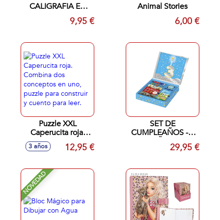
CALIGRAFIA EN
Animal Stories
RELIEVE ESTUCHE
9,95 €
6,00 €
VOCALES Y
NUMEROS
Puzzle XXL
SET DE
Caperucita roja.
CUMPLEAÑOS - 3
Combina dos
AÑOS
12,95 €
29,95 €
3 años
conceptos en uno,
puzzle para
construir y cuento
NOVEDAD
para leer.