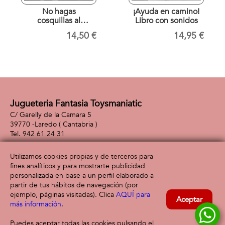
No hagas
¡Ayuda en camino!
cosquillas al
Libro con sonidos
dragón. Libro con
14,50 €
14,95 €
sonidos
Jugueteria Fantasia Toysmaniatic
C/ Garelly de la Camara 5
39770 -
Laredo
( Cantabria )
942 61 24 31
Utilizamos cookies propias y de terceros para
fines analíticos y para mostrarte publicidad
Información
Atención al cliente
personalizada en base a un perfil elaborado a
Aviso legal
Condiciones generales
partir de tus hábitos de navegación (por
Política de privacidad
Envío y devolución
ejemplo, páginas visitadas). Clica
AQUÍ para
Aceptar
Política de cookies
Contacto
más información
.
Formas de pago
Puedes aceptar todas las cookies pulsando el