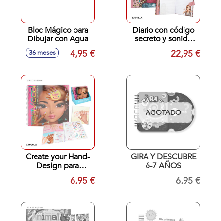
Bloc Mágico para
Diario con código
Dibujar con Agua
secreto y sonido
LEOHEART
4,95 €
22,95 €
36 meses
TOPModel
AGOTADO
Create your Hand-
GIRA Y DESCUBRE
Design para
6-7 AÑOS
colorear y
6,95 €
6,95 €
pegatinas
TOPModel