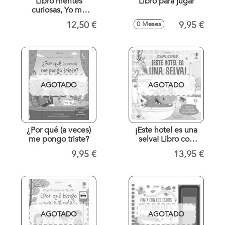
Libro mentes
Libro para jugar
curiosas, Yo me
pregunto...
12,50 €
9,95 €
0 Meses
AGOTADO
AGOTADO
¿Por qué (a veces)
¡Este hotel es una
me pongo triste?
selva! Libro con
solapas
9,95 €
13,95 €
AGOTADO
AGOTADO