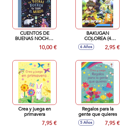
CUENTOS DE
BAKUGAN
BUENAS NOCHES
COLOREA (4
TODO EL MUNDO
TÍTULOS)
10,00 €
2,95 €
6 Años
Crea y juega en
Regalos para la
primavera
gente que quieres
7,95 €
7,95 €
5 Años