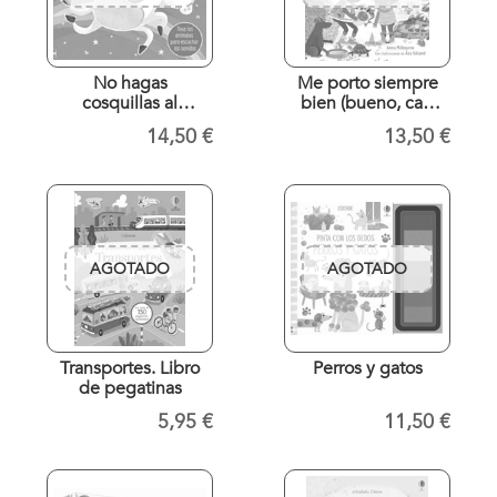
No hagas
Me porto siempre
cosquillas al
bien (bueno, casi
unicornio. Libro con
siempre)
14,50 €
13,50 €
sonidos
AGOTADO
AGOTADO
Transportes. Libro
Perros y gatos
de pegatinas
5,95 €
11,50 €