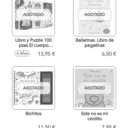
AGOTADO
AGOTADO
Libro y Puzzle 100
Bailarinas. Libro de
pzas El cuerpo
pegatinas
humano
13,95 €
6,50 €
6 Años
AGOTADO
AGOTADO
Bichitos
Este no es mi
cerdito
11,50 €
7,95 €