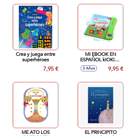
Crea y juega entre
MI EBOOK EN
superhéroes
ESPAÑOL kIOKIDS
26X23 CM
7,95 €
9,95 €
3 Años
ME ATO LOS
EL PRINCIPITO