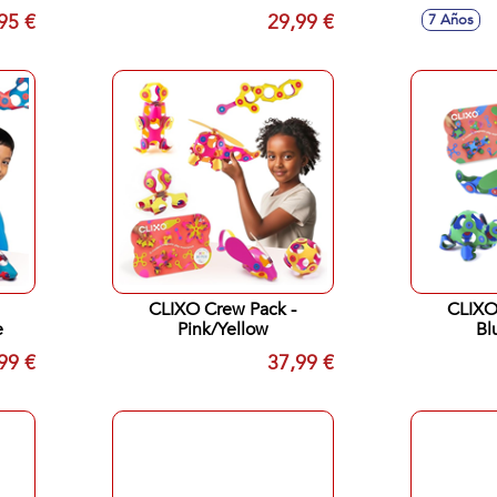
149PC
95 €
29,99 €
7 Años
CLIXO Crew Pack -
CLIXO
e
Pink/Yellow
Bl
99 €
37,99 €