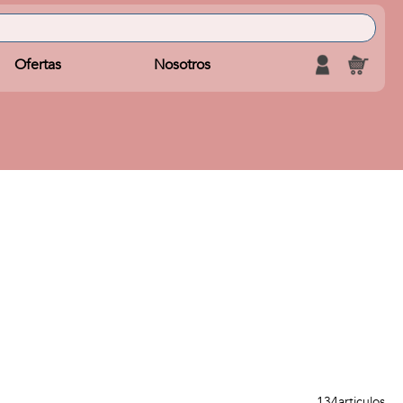
Ofertas
Nosotros
134
articulos