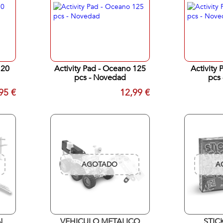
 20
Activity Pad - Oceano 125
Activity 
pcs - Novedad
pcs
95 €
12,99 €
AGOTADO
A
N
VEHICULO METALICO
STIC