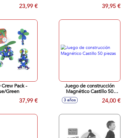
S 096-80930
23,99 €
39,95 €
 Crew Pack -
Juego de construcción
ue/Green
Magnético Castillo 50
piezas
37,99 €
24,00 €
3 años