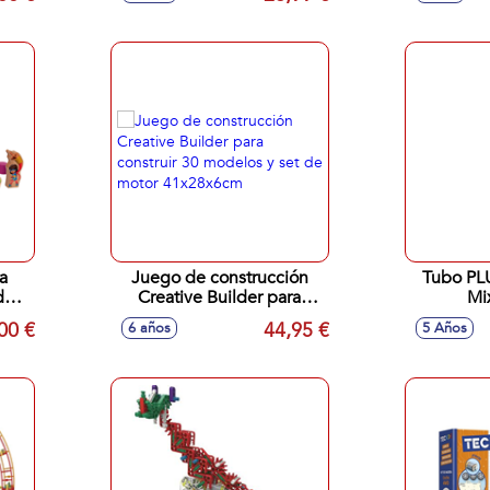
a
Juego de construcción
Tubo PL
ds &
Creative Builder para
Mi
construir 30 modelos y set
00 €
44,95 €
6 años
5 Años
de motor 41x28x6cm