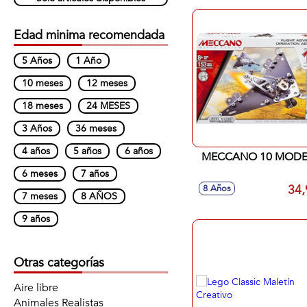
Edad minima recomendada
5 Años
1 Año
10 meses
12 meses
18 meses
24 MESES
3 Años
36 meses
4 años
5 años
6 años
MECCANO 10 MODE
6 meses
7 años
34,
8 Años
7 meses
8 AÑOS
9 años
Otras categorías
Aire libre
Animales Realistas