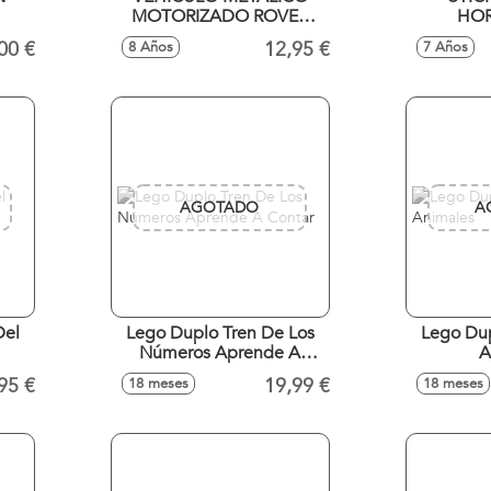
MOTORIZADO ROVER
HO
MARS NASA
00 €
12,95 €
8 Años
7 Años
AGOTADO
A
Del
Lego Duplo Tren De Los
Lego Duplo Tren De Los
Números Aprende A
A
Contar
95 €
19,99 €
18 meses
18 meses