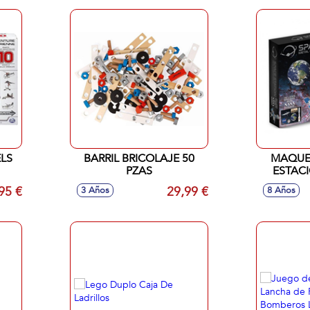
LS
BARRIL BRICOLAJE 50
MAQUE
PZAS
ESTACI
95 €
29,99 €
3 Años
8 Años