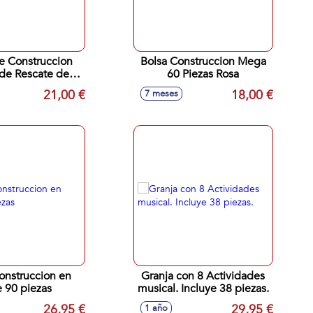
e Construccion
Bolsa Construccion Mega
de Rescate de
60 Piezas Rosa
os Lego City
21,00 €
18,00 €
7 meses
onstruccion en
Granja con 8 Actividades
 90 piezas
musical. Incluye 38 piezas.
26,95 €
29,95 €
1 año