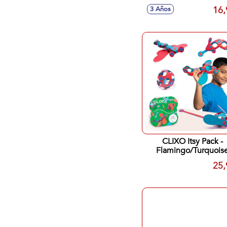
16,
3 Años
CLIXO Itsy Pack -
Flamingo/Turquois
25,