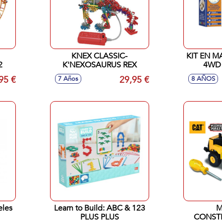
KNEX CLASSIC-
KIT EN M
2
K'NEXOSAURUS REX
4WD
95 €
29,95 €
7 Años
8 AÑOS
eles
Learn to Build: ABC & 123
M
PLUS PLUS
CONSTR