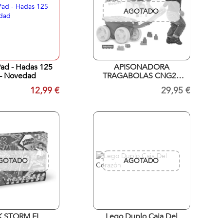
AGOTADO
Pad - Hadas 125
APISONADORA
 - Novedad
TRAGABOLAS CNG23
MEGABLOCK
12,99 €
29,95 €
GOTADO
AGOTADO
K STORM EL
Lego Duplo Caja Del