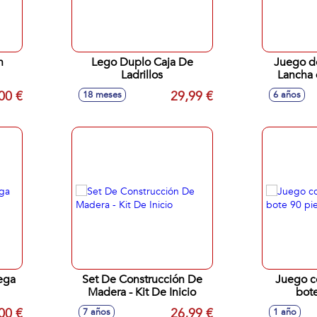
n
Lego Duplo Caja De
Juego d
Ladrillos
Lancha 
Bomber
00 €
29,99 €
18 meses
6 años
ega
Set De Construcción De
Juego c
Madera - Kit De Inicio
bote
00 €
26,99 €
7 años
1 año