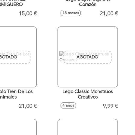
RMIGUERO
Corazón
15,00 €
21,00 €
18 meses
GOTADO
AGOTADO
Lego Classic Monstruos
nimales
Creativos
21,00 €
9,99 €
4 años