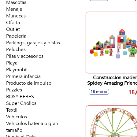
Mascotas
Menaje
Muñecas
Oferta
Outlet
Papelería
Parkings, garajes y pistas
Peluches
Pilas y accesorios
Playa
Playmobil
Primera infancia
Construccion mader
Producto de impulso
Spidey Amazing Frien
Friends
Puzzles
18,
18 meses
ROSY BEBES
Super Chollos
Textil
Vehiculos
Vehiculos bateria o gran
tamaño