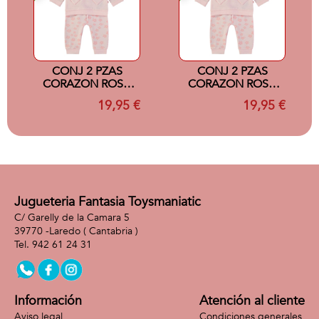
CONJ 2 PZAS
CONJ 2 PZAS
CORAZON ROSA
CORAZON ROSA
24M
18M
19,95 €
19,95 €
Jugueteria Fantasia Toysmaniatic
C/ Garelly de la Camara 5
39770 -
Laredo
( Cantabria )
942 61 24 31
Información
Atención al cliente
Aviso legal
Condiciones generales