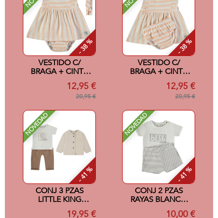
- 38 %
- 38 %
VESTIDO C/
VESTIDO C/
BRAGA + CINTA
BRAGA + CINTA
SALMON 24M
SALMON 12M
12,95 €
12,95 €
20,95 €
20,95 €
NOVEDAD
NOVEDAD
- 41 %
- 41 %
CONJ 3 PZAS
CONJ 2 PZAS
LITTLE KING
RAYAS BLANCO
CRUDO 12M
12M
19,95 €
10,00 €