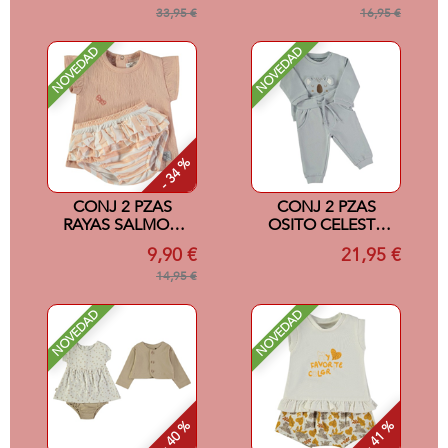
33,95 €
16,95 €
NOVEDAD
NOVEDAD
- 34 %
CONJ 2 PZAS
CONJ 2 PZAS
RAYAS SALMON
OSITO CELESTE
3M
12M
9,90 €
21,95 €
14,95 €
NOVEDAD
NOVEDAD
- 40 %
- 41 %