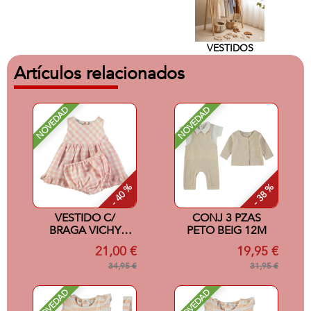
VESTIDOS
Artículos relacionados
NOVEDAD
NOVEDAD
- 40 %
- 38 %
VESTIDO C/
CONJ 3 PZAS
BRAGA VICHY
PETO BEIG 12M
ROSA 6M
21,00 €
19,95 €
34,95 €
31,95 €
NOVEDAD
NOVEDAD