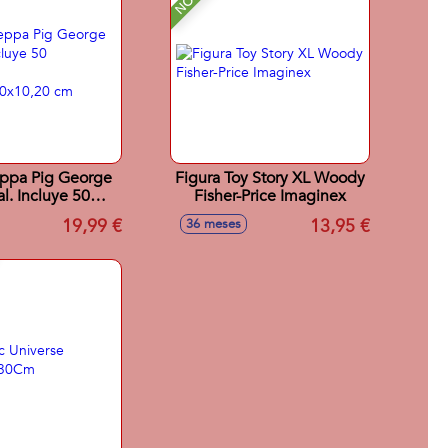
eppa Pig George
Figura Toy Story XL Woody
l. Incluye 50
Fisher-Price Imaginex
nciones.
19,99 €
13,95 €
36 meses
7,80x10,20 cm