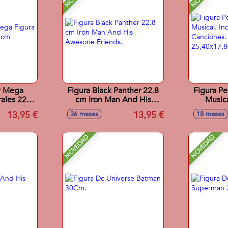
y Mega
Figura Black Panther 22.8
Figura P
ales 22,8
cm Iron Man And His
Musica
Awesone Friends.
Ca
13,95 €
13,95 €
36 meses
18 meses
25,40x1
NOVEDAD
NOVEDAD