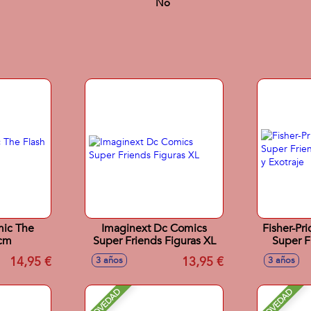
No
mic The
Imaginext Dc Comics
Fisher-Pr
 cm
Super Friends Figuras XL
Super F
Insid
14,95 €
13,95 €
3 años
3 años
NOVEDAD
NOVEDAD