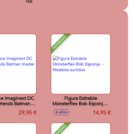
No
NOVEDAD
ice Imaginext DC
Figura Estirable
riends Batman
Monsterflex Bob Esponja. -
er y Exotraje
Modelos surtidos
29,95 €
14,95 €
6 años
NOVEDAD