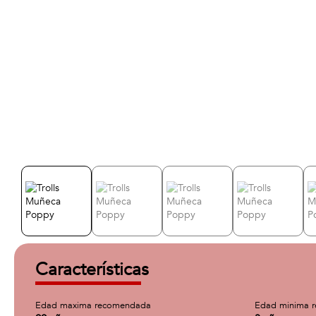
Características
Edad maxima recomendada
Edad minima 