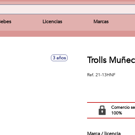
Bebes
Licencias
Marcas
Trolls Muñe
3 años
Ref.
21-13HNF
Comercio s
100%
Marca / licencia