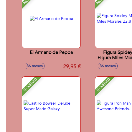
El Armario de Peppa
Figura Spide
Figura Miles Mor
cm
29,95 €
36 meses
36 meses
NOVEDAD
NOVEDAD