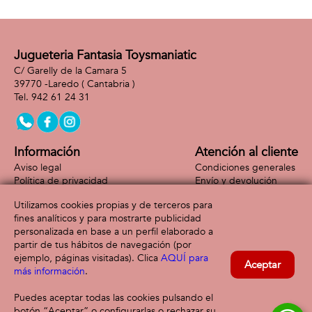
Jugueteria Fantasia Toysmaniatic
C/ Garelly de la Camara 5
39770 -
Laredo
( Cantabria )
942 61 24 31
Información
Atención al cliente
Aviso legal
Condiciones generales
Política de privacidad
Envío y devolución
Política de cookies
Contacto
Utilizamos cookies propias y de terceros para
Formas de pago
fines analíticos y para mostrarte publicidad
personalizada en base a un perfil elaborado a
partir de tus hábitos de navegación (por
ejemplo, páginas visitadas). Clica
AQUÍ para
Aceptar
más información
.
Puedes aceptar todas las cookies pulsando el
botón “Aceptar” o configurarlas o rechazar su