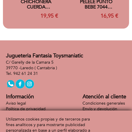
CHICHONERA
PELELE PUNTO
CUERDA
BEBE 7044
TRENZADA
WATERLEMON 0 M
19,95 €
16,95 €
CELESTE
Jugueteria Fantasia Toysmaniatic
C/ Garelly de la Camara 5
39770 -
Laredo
( Cantabria )
942 61 24 31
Información
Atención al cliente
Aviso legal
Condiciones generales
Política de privacidad
Envío y devolución
Política de cookies
Contacto
Utilizamos cookies propias y de terceros para
Formas de pago
fines analíticos y para mostrarte publicidad
personalizada en base a un perfil elaborado a