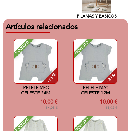
PIJAMAS Y BASICOS
Artículos relacionados
NOVEDAD
NOVEDAD
- 33 %
- 33 %
PELELE M/C
PELELE M/C
CELESTE 24M
CELESTE 12M
10,00 €
10,00 €
14,95 €
14,95 €
NOVEDAD
NOVEDAD