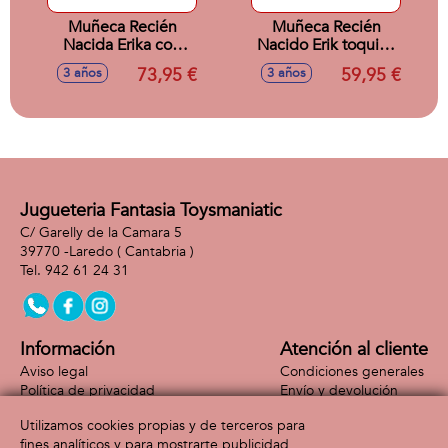
Muñeca Recién
Muñeca Recién
Nacida Erika con
Nacido Erik toquilla
ranita 42cm
verde 42cm
73,95 €
59,95 €
3 años
3 años
Jugueteria Fantasia Toysmaniatic
C/ Garelly de la Camara 5
39770 -
Laredo
( Cantabria )
942 61 24 31
Información
Atención al cliente
Aviso legal
Condiciones generales
Política de privacidad
Envío y devolución
Política de cookies
Contacto
Utilizamos cookies propias y de terceros para
Formas de pago
fines analíticos y para mostrarte publicidad