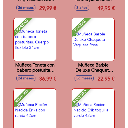
Con Accesorios.
29,99 €
49,95 €
36 meses
3 años
12x8x8 cm
NOVEDAD
NOVEDAD
Muñeca Toneta con
Muñeca Barbie
babero posturitas.
Deluxe Chaqueta
Cuerpo flexible
Vaquera Rosa
36,99 €
22,95 €
24 meses
36 meses
34cm
NOVEDAD
NOVEDAD