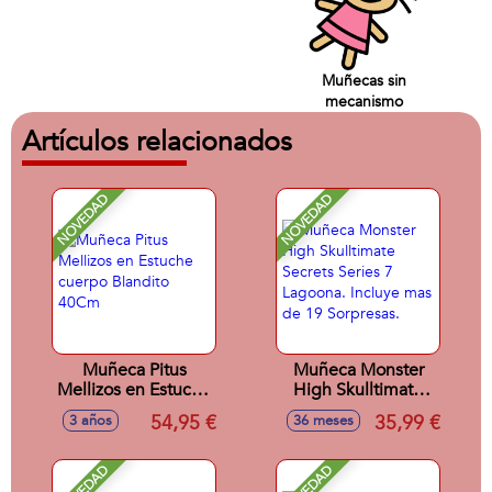
Muñecas sin
mecanismo
Artículos relacionados
NOVEDAD
NOVEDAD
Muñeca Pitus
Muñeca Monster
Mellizos en Estuche
High Skulltimate
cuerpo Blandito
Secrets Series 7
54,95 €
35,99 €
3 años
36 meses
40Cm
Lagoona. Incluye
mas de 19
Sorpresas.
NOVEDAD
NOVEDAD