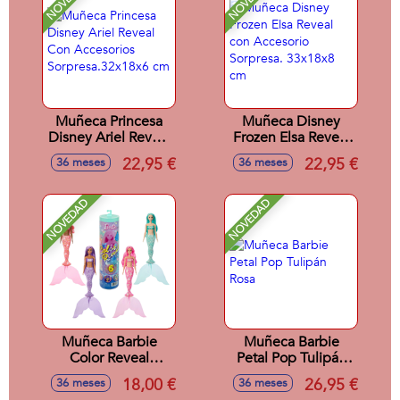
Muñeca Princesa
Muñeca Disney
Disney Ariel Reveal
Frozen Elsa Reveal
Con Accesorios
con Accesorio
22,95 €
22,95 €
36 meses
36 meses
Sorpresa.32x18x6
Sorpresa. 33x18x8
cm
cm
NOVEDAD
NOVEDAD
Muñeca Barbie
Muñeca Barbie
Color Reveal
Petal Pop Tulipán
Sirenas
Rosa
18,00 €
26,95 €
36 meses
36 meses