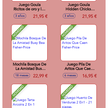
Juego Goula
Juego Goula
Ricitos de oro y los
Hidden Chicks.
tres osos. 2
Incluye 2 modos de
21,95 €
21,95 €
3 años
3 años
modelos de juego
juego. Encuentra
con tablero
los pollitos para
reversible.
completar la
NOVEDAD
NOVEDAD
gallina.
Mochila Bosque De
Juego Pila De
La Amistad Busy
Aritos Que Caen
Bea Fisher-Price
Fisher-Price
22,99 €
16,95 €
18 meses
6 meses
NOVEDAD
NOVEDAD