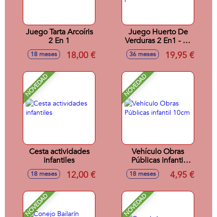
Juego Tarta Arcoíris
Juego Huerto De
2 En 1
Verduras 2 En1 - 21
piezas.
18,00 €
19,95 €
18 meses
36 meses
NOVEDAD
NOVEDAD
Cesta actividades
Vehículo Obras
infantiles
Públicas infantil
10cm
12,00 €
4,95 €
18 meses
18 meses
NOVEDAD
NOVEDAD