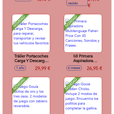
Modelos surtidos
melodias relajantes
nacido
€
NOVEDAD
NOVEDAD
Tráiler Portacoches
Mi Primera
Carga Y Descarga,
Aspiradora
para reparar,
Multilenguaje
29,99 €
26,95 €
1 año
6 meses
transportar y revisar
Fisher-Price Con 45
tus vehículos
Canciones, Sonidos
favoritos
y Frases.
NOVEDAD
NOVEDAD