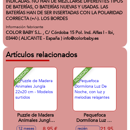
INDICADAS. NO HAN DE MEZCLARSE DIFERENTES TIPOS
DE BATERÍAS, O BATERÍAS NUEVAS Y USADAS. LAS
BATERÍAS HAN DE SER INSERTADAS CON LA POLARIDAD
CORRECTA (+/-). LOS BORDES
Información fabricante
COLOR BABY S.L. , C/ Córdoba 15 Pol. Ind. Alfas I - Ibi,
03440 ( ALICANTE - España ) info@colorbaby.es
Artículos relacionados
NOVEDAD
NOVEDAD
Puzzle de Madera
Pequefoca
Animales Jungla
Dormilona Luz De
22x20 cm -
Noche, con luz y
8,95 €
21,95
12 meses
recién