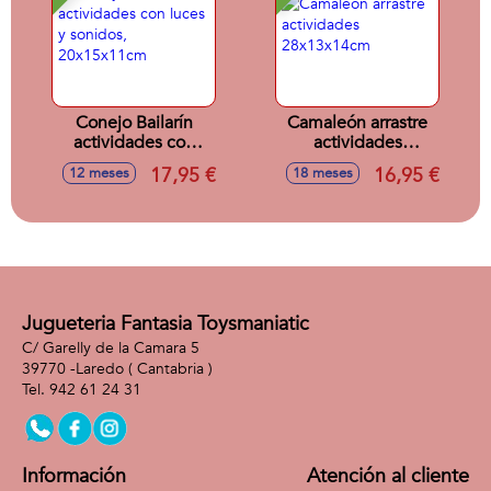
Conejo Bailarín
Camaleón arrastre
actividades con
actividades
luces y sonidos,
28x13x14cm
17,95 €
16,95 €
12 meses
18 meses
20x15x11cm
Jugueteria Fantasia Toysmaniatic
C/ Garelly de la Camara 5
39770 -
Laredo
( Cantabria )
942 61 24 31
Información
Atención al cliente