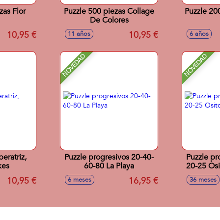
zas Flor
Puzzle 500 piezas Collage
Puzzle 200
De Colores
10,95 €
10,95 €
11 años
6 años
NOVEDAD
NOVEDAD
eratriz,
Puzzle progresivos 20-40-
Puzzle pr
kes
60-80 La Playa
20-25 Osi
10,95 €
16,95 €
6 meses
36 meses