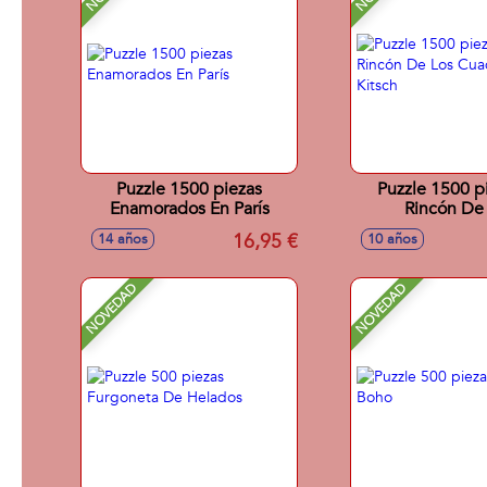
Puzzle 1500 piezas
Puzzle 1500 pi
Enamorados En París
Rincón De
Cuadernillos 
16,95 €
14 años
10 años
NOVEDAD
NOVEDAD