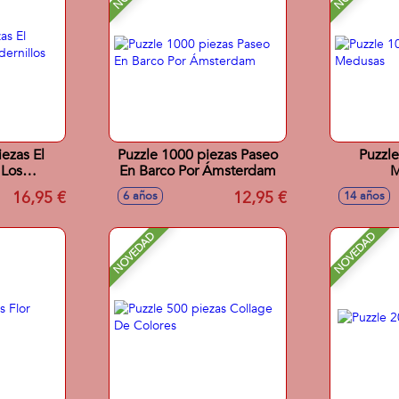
ezas El
Puzzle 1000 piezas Paseo
Puzzle
 Los
En Barco Por Ámsterdam
M
Kitsch
16,95 €
12,95 €
6 años
14 años
NOVEDAD
NOVEDAD