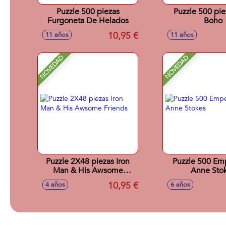
Puzzle 500 piezas
Puzzle 500 pie
Furgoneta De Helados
Boho
10,95 €
11 años
11 años
NOVEDAD
NOVEDAD
Puzzle 2X48 piezas Iron
Puzzle 500 Emp
Man & His Awsome
Anne Sto
Friends
10,95 €
4 años
6 años