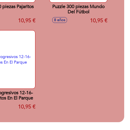
 piezas Pajaritos
Puzzle 300 piezas Mundo
Del Fútbol
10,95 €
10,95 €
8 años
ogresivos 12-16-
tos En El Parque
10,95 €