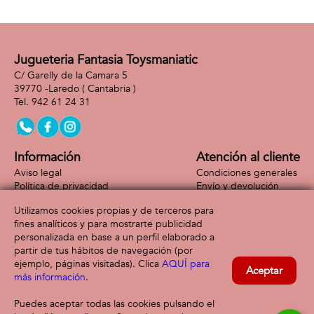
Jugueteria Fantasia Toysmaniatic
C/ Garelly de la Camara 5
39770 -
Laredo
( Cantabria )
942 61 24 31
Información
Atención al cliente
Aviso legal
Condiciones generales
Política de privacidad
Envío y devolución
Política de cookies
Contacto
Utilizamos cookies propias y de terceros para
Formas de pago
fines analíticos y para mostrarte publicidad
personalizada en base a un perfil elaborado a
partir de tus hábitos de navegación (por
ejemplo, páginas visitadas). Clica
AQUÍ para
Aceptar
más información
.
Puedes aceptar todas las cookies pulsando el