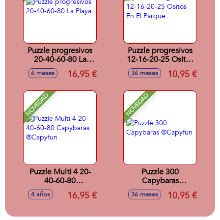
Puzzle progresivos
Puzzle progresivos
20-40-60-80 La
12-16-20-25 Ositos
Playa
En El Parque
16,95 €
10,95 €
6 meses
36 meses
NOVEDAD
NOVEDAD
Puzzle Multi 4 20-
Puzzle 300
40-60-80
Capybaras
Capybaras
®Capyfun
16,95 €
10,95 €
4 años
36 meses
®Capyfun