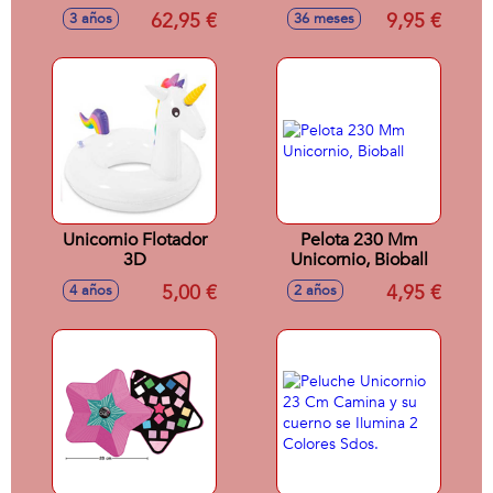
de unicornio 42
62,95 €
9,95 €
3 años
36 meses
cm. Incluye
peluche de
unicornio
Unicornio Flotador
Pelota 230 Mm
3D
Unicornio, Bioball
5,00 €
4,95 €
4 años
2 años