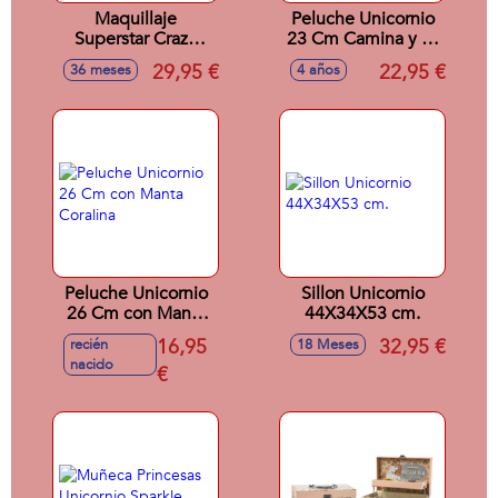
Maquillaje
Peluche Unicornio
Superstar Crazy
23 Cm Camina y su
Chic con forma de
cuerno se Ilumina 2
29,95 €
22,95 €
36 meses
4 años
Estrella 28 cm
Colores Sdos.
Peluche Unicornio
Sillon Unicornio
26 Cm con Manta
44X34X53 cm.
Coralina
16,95
32,95 €
recién
18 Meses
nacido
€