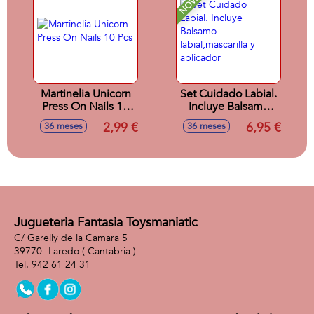
Martinelia Unicorn
Set Cuidado Labial.
Press On Nails 10
Incluye Balsamo
Pcs
labial,mascarilla y
2,99 €
6,95 €
36 meses
36 meses
aplicador
Jugueteria Fantasia Toysmaniatic
C/ Garelly de la Camara 5
39770 -
Laredo
( Cantabria )
942 61 24 31