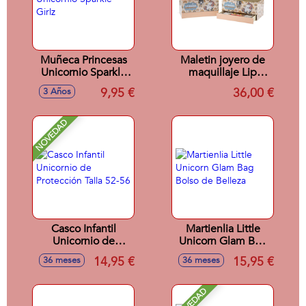
Muñeca Princesas
Maletin joyero de
Unicornio Sparkle
maquillaje Lip
Girlz
Smacker Beauty
9,95 €
36,00 €
3 Años
Vanity Case
NOVEDAD
Casco Infantil
Martienlia Little
Unicornio de
Unicorn Glam Bag
Protección Talla 52-
Bolso de Belleza
14,95 €
15,95 €
36 meses
36 meses
56
NOVEDAD