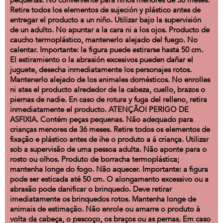
pequeñas. No conveniente para niños menores de 36 meses.
Retire todos los elementos de sujeción y plástico antes de
entregar el producto a un niño. Utilizar bajo la supervisión
de un adulto. No apuntar a la cara ni a los ojos. Producto de
caucho termoplástico, mantenerlo alejado del fuego. No
calentar. Importante: la figura puede estirarse hasta 50 cm.
El estiramiento o la abrasión excesivos pueden dañar el
juguete, desecha inmediatamente los personajes rotos.
Mantenerlo alejado de los animales domésticos. No enrolles
ni ates el producto alrededor de la cabeza, cuello, brazos o
piernas de nadie. En caso de rotura y fuga del relleno, retira
inmediatamente el producto. ATENÇÃO! PERIGO DE
ASFIXIA. Contém peças pequenas. Não adequado para
crianças menores de 36 meses. Retire todos os elementos de
fixação e plástico antes de ihe o produto a á criança. Utilizar
sob a supervisão de uma pessoa adulta. Não aponte para o
rosto ou olhos. Produto de borracha termoplástica;
mantenha longe do fogo. Não aquecer. Importante: a figura
pode ser esticada até 50 cm. O alongamento excessivo ou a
abrasão pode danificar o brinquedo. Deve retirar
imediatamente os brinquedos rotos. Mantenha longe de
animais de estimação. Não enrole ou amarre o produto à
volta da cabeça, o pescoço, os braços ou as pernas. Em caso