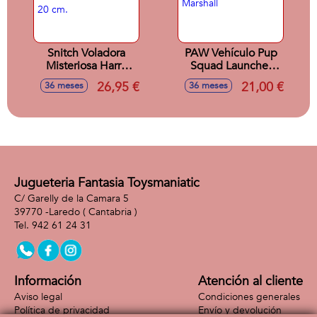
Snitch Voladora
PAW Vehículo Pup
Misteriosa Harry
Squad Launcher
Potte. Alas
Marshall
26,95 €
21,00 €
36 meses
36 meses
Realistas. 20 cm.
Jugueteria Fantasia Toysmaniatic
C/ Garelly de la Camara 5
39770 -
Laredo
( Cantabria )
942 61 24 31
Información
Atención al cliente
Aviso legal
Condiciones generales
Política de privacidad
Envío y devolución