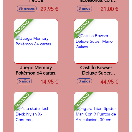
Peppa
accesorios, con
luces y sonidos
29,95 €
21,00 €
36 meses
3 años
NOVEDAD
NOVEDAD
Juego Memory
Castillo Bowser
Pokémon 64 cartas.
Deluxe Super
Mario Galaxy
14,95 €
44,95 €
6 años
3 años
NOVEDAD
NOVEDAD