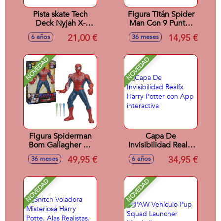
Pista skate Tech
Figura Titán Spider
Deck Nyjah X-
Man Con 9 Puntos
Connect.
de Articulacion. 30
21,00 €
14,95 €
6 años
36 meses
cm
NOVEDAD
NOVEDAD
Figura Spiderman
Capa De
Bom Gallagher 30
Invisibilidad Realfx
cm
Harry Potter con
49,95 €
34,95 €
36 meses
6 años
App interactiva
NOVEDAD
NOVEDAD