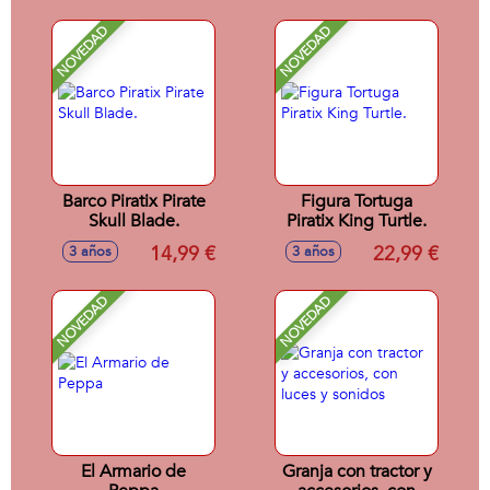
2 pokeball y 1
figura - Modelos
NOVEDAD
NOVEDAD
surtidos
Barco Piratix Pirate
Figura Tortuga
Skull Blade.
Piratix King Turtle.
14,99 €
22,99 €
3 años
3 años
NOVEDAD
NOVEDAD
El Armario de
Granja con tractor y