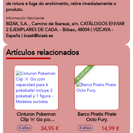
de rotura e fuga do enchimento, retire imediatamente o
produto.
Información fabricante
BIZAK, S.A. , Camino de Ibarsusi, s/n. CATÁLOGOS ENVIAR
2 EJEMPLARES DE CADA. - Bilbao, 48004 ( VIZCAYA -
España ) bizak@bizak.es
Artículos relacionados
NOVEDAD
Cinturon Pokemon
Barco Piratix Pirate
Clip 'n' Go ¡con
Octo Fury.
capacidad para 6
34,95 €
14,99 €
4 años
3 años
pokeballs! incluye