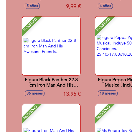
rugby o frisbee
pokeballs! in
9,99 €
5 años
4 años
pokeball y 1 f
Modelos sur
NOVEDAD
NOVEDAD
Figura Black Panther 22.8
Figura Peppa P
cm Iron Man And His
Musical. Incl
Awesone Friends.
Cancione
13,95 €
36 meses
18 meses
25,40x17,80x1
NOVEDAD
NOVEDAD