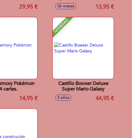
cm
29,95 €
13,95 €
36 meses
NOVEDAD
emory Pokémon
Castillo Bowser Deluxe
4 cartas.
Super Mario Galaxy
14,95 €
44,95 €
3 años