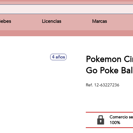
Bebes
Licencias
Marcas
Pokemon Cin
4 años
Go Poke Bal
Ref.
12-63227236
Comercio s
100%