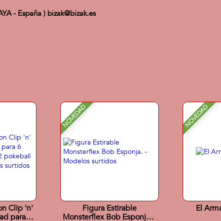
CAYA - España ) bizak@bizak.es
NOVEDAD
NOVEDAD
n Clip 'n'
Figura Estirable
El Arm
ad para 6
Monsterflex Bob Esponja. -