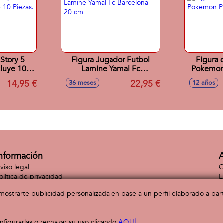
Story 5
Figura Jugador Futbol
Figura 
cluye 10
Lamine Yamal Fc
Pokemon
Barcelona 20 cm
14,95 €
22,95 €
36 meses
12 años
nformación
A
viso legal
C
olítica de privacidad
E
olítica de cookies
C
a mostrarte publicidad personalizada en base a un perfil elaborado a pa
figurarlas o rechazar su uso clicando
AQUÍ