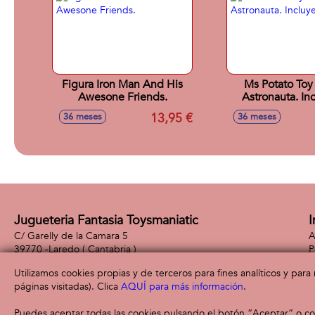
Figura Iron Man And His
Ms Potato Toy 
Awesone Friends.
Astronauta. In
Piezas.
13,95 €
36 meses
36 meses
Jugueteria Fantasia Toysmaniatic
I
C/ Garelly de la Camara 5
A
39770 -
Laredo
( Cantabria )
P
942 61 24 31
P
Utilizamos cookies propias y de terceros para fines analíticos y par
páginas visitadas). Clica
AQUÍ para más información
.
Puedes aceptar todas las cookies pulsando el botón “Aceptar” o con