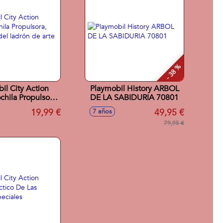
- 38 %
il City Action
Playmobil History ARBOL
chila Propulsora,
DE LA SABIDURIA 70801
n del ladrón de
19,99 €
49,95 €
7 años
te 70782
79,95 €