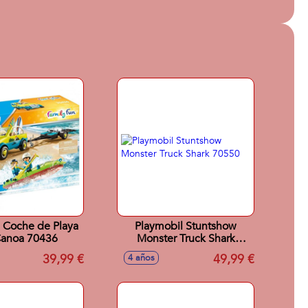
 Coche de Playa
Playmobil Stuntshow
Canoa 70436
Monster Truck Shark
70550
39,99 €
49,99 €
4 años