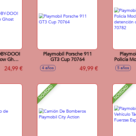
OBY-DOO!
Playmobil Porsche 911
Playmob
now Ghost
GT3 Cup 70764
Policía Mo
detenció
24,99 €
49,99 €
4 años
5 años
ar
NOVEDAD
NOVEDAD