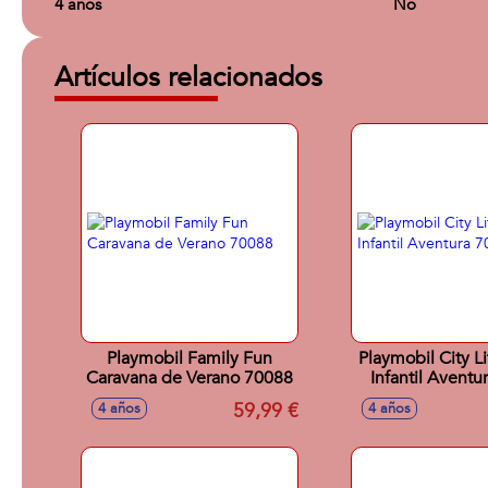
4 años
No
Artículos relacionados
Playmobil Family Fun
Playmobil City L
Caravana de Verano 70088
Infantil Aventu
59,99 €
4 años
4 años