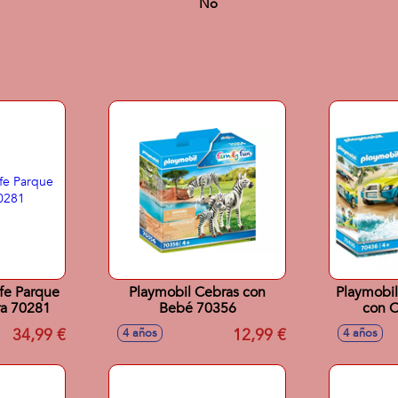
No
ife Parque
Playmobil Cebras con
Playmobil
ra 70281
Bebé 70356
con 
34,99 €
12,99 €
4 años
4 años