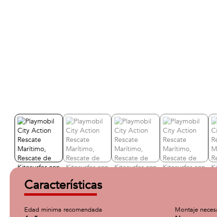
Características
Edad minima recomendada
Montaje neces