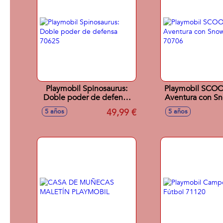
Playmobil Spinosaurus:
Playmobil SCO
Doble poder de defensa
Aventura con S
70625
70706
49,99 €
5 años
5 años