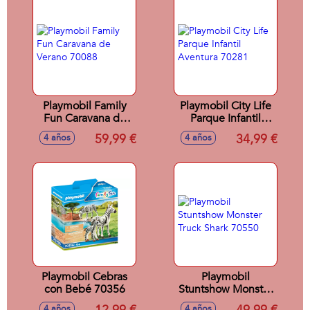
Playmobil Family
Playmobil City Life
Fun Caravana de
Parque Infantil
Verano 70088
Aventura 70281
59,99 €
34,99 €
4 años
4 años
Playmobil Cebras
Playmobil
con Bebé 70356
Stuntshow Monster
Truck Shark 70550
4 años
4 años