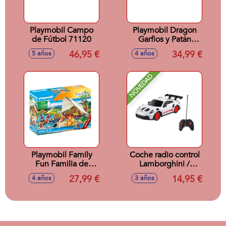
Playmobil Campo
Playmobil Dragon
de Fútbol 71120
Garfios y Patán
Mocoso
46,95 €
34,99 €
5 años
4 años
NOVEDAD
Playmobil Family
Coche radio control
Fun Familia de
Lamborghini /
acampada 70743
Porsche 911 /
27,99 €
14,95 €
4 años
3 años
Aston Martin escala
1:24 - Modelos
surtidos