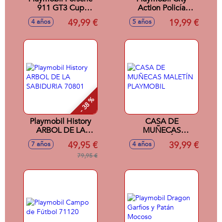
911 GT3 Cup
Action Policía
70764
Mochila Propulsora,
49,99 €
19,99 €
4 años
5 años
detención del
ladrón de arte
70782
- 38 %
Playmobil History
CASA DE
ARBOL DE LA
MUÑECAS
SABIDURIA 70801
MALETÍN
49,95 €
39,99 €
7 años
4 años
PLAYMOBIL
79,95 €