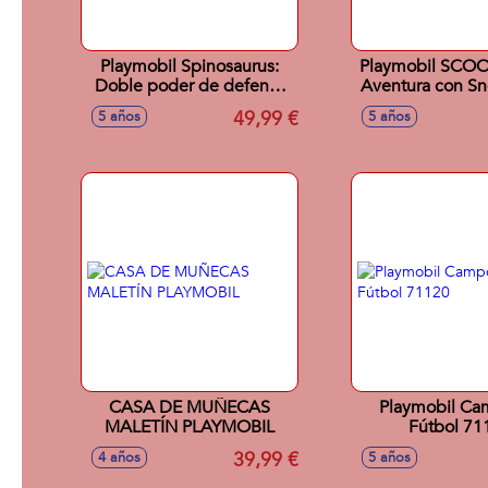
Playmobil Spinosaurus:
Playmobil SCO
Doble poder de defensa
Aventura con S
70625
70706
49,99 €
5 años
5 años
CASA DE MUÑECAS
Playmobil Ca
MALETÍN PLAYMOBIL
Fútbol 71
39,99 €
4 años
5 años