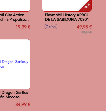
- 38 %
il City Action
Playmobil History ARBOL
chila Propulsora,
DE LA SABIDURIA 70801
n del ladrón de
19,99 €
49,95 €
7 años
te 70782
79,95 €
 Dragon Garfios
tán Mocoso
34,99 €