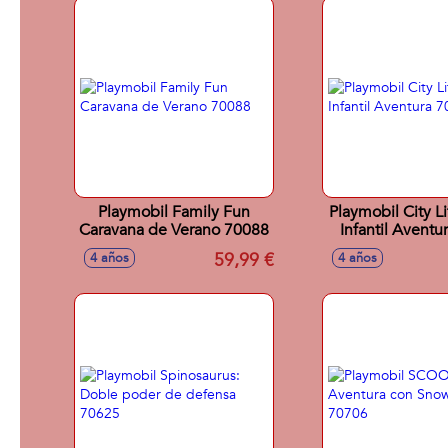
Playmobil Family Fun
Playmobil City L
Caravana de Verano 70088
Infantil Aventu
59,99 €
4 años
4 años