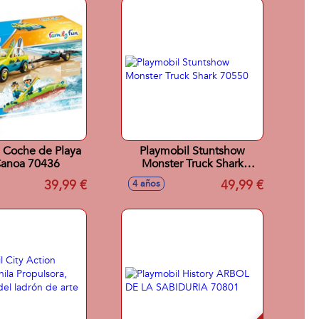
 Coche de Playa
Playmobil Stuntshow
Canoa 70436
Monster Truck Shark
70550
39,99 €
49,99 €
4 años