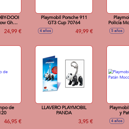
OBY-DOO!
Playmobil Porsche 911
Playmob
now Ghost
GT3 Cup 70764
Policía Mo
detenció
24,99 €
49,99 €
4 años
5 años
ar
mpo de
LLAVERO PLAYMOBIL
Playmobil
120
PANDA
y Pa
46,95 €
3,95 €
4 años