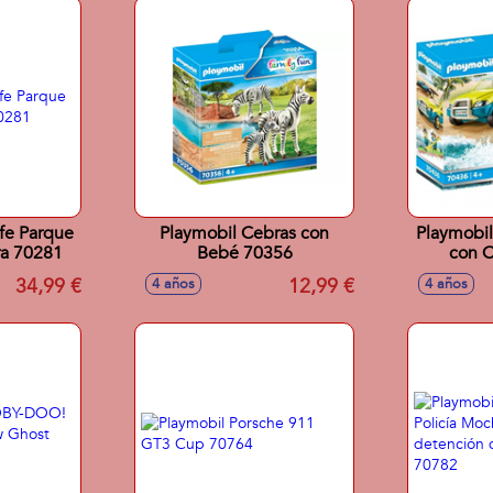
ife Parque
Playmobil Cebras con
Playmobil
ra 70281
Bebé 70356
con 
34,99 €
12,99 €
4 años
4 años