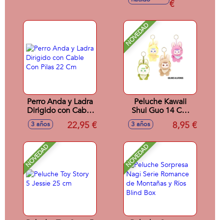
€
NOVEDAD
Perro Anda y Ladra
Peluche Kawaii
Dirigido con Cable
Shui Guo 14 Cm
Con Pilas 22 Cm
Fruit Bunny Con
22,95 €
8,95 €
3 años
3 años
Colgador. -
Modelos surtidos
NOVEDAD
NOVEDAD