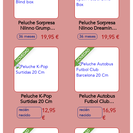
Peluche Sorpresa
Peluche Sorpresa
Niinno Grumpy
Niinoo Dreaming
Crew Blind box
Spain Futbol Blind
19,95 €
19,95 €
36 meses
36 meses
Box
NOVEDAD
NOVEDAD
Peluche K-Pop
Peluche Autobus
Surtidas 20 Cm
Futbol Club
Barcelona 20 Cm
12,95
16,95
recién
recién
nacido
nacido
€
€