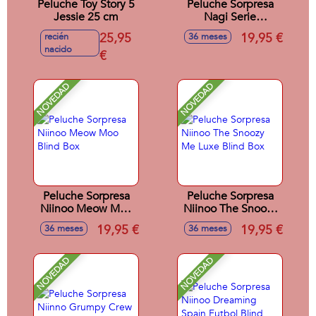
Peluche Toy Story 5
Peluche Sorpresa
Jessie 25 cm
Nagi Serie
Romance de
25,95
19,95 €
recién
36 meses
Montañas y Ríos
nacido
€
Blind Box
NOVEDAD
NOVEDAD
Peluche Sorpresa
Peluche Sorpresa
Niinoo Meow Moo
Niinoo The Snoozy
Blind Box
Me Luxe Blind Box
19,95 €
19,95 €
36 meses
36 meses
NOVEDAD
NOVEDAD