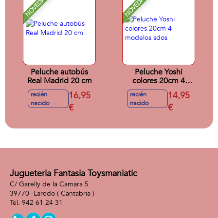
NOVEDAD
NOVEDAD
Peluche autobús
Peluche Yoshi
Real Madrid 20 cm
colores 20cm 4
modelos sdos
16,95
14,95
recién
recién
nacido
nacido
€
€
Jugueteria Fantasia Toysmaniatic
C/ Garelly de la Camara 5
39770 -
Laredo
( Cantabria )
942 61 24 31