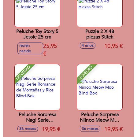
Peluche Toy Story 5
Puzzle 2 X 48
Jessie 25 cm
piezas Stitch
25,95
10,95 €
recién
4 años
nacido
€
NOVEDAD
NOVEDAD
Peluche Sorpresa
Peluche Sorpresa
Nagi Serie
Niinoo Meow Moo
Romance de
Blind Box
19,95 €
19,95 €
36 meses
36 meses
Montañas y Ríos
Blind Box