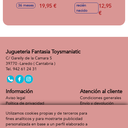
Spain Futbol Blind
19,95 €
12,95
36 meses
recién
Box
nacido
€
Jugueteria Fantasia Toysmaniatic
C/ Garelly de la Camara 5
39770 -
Laredo
( Cantabria )
942 61 24 31
Información
Atención al cliente
Aviso legal
Condiciones generales
Política de privacidad
Envío y devolución
Política de cookies
Contacto
Utilizamos cookies propias y de terceros para
Formas de pago
fines analíticos y para mostrarte publicidad
personalizada en base a un perfil elaborado a