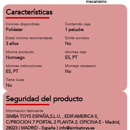
mecanismo
Características
Colores disponibles
Contenido caja
Poliéster
1 peluche
Edad minima recomendada
Emite sonidos
3 años
No
Idioma producto
Idiomas caja
Norruego
ES, PT
Idiomas instrucciones
Montaje necesario
ES, PT
No
Tiene luces
No
Seguridad del producto
Información fabricante
SIMBA TOYS ESPAÑA,S.L.U. , EDIF.AMERICA II,
C/PROCION 7 PORTAL 2 PLANTA 2. OFICINA E - Madrid,
28023 ( MADRID - España ) info@simbatoys.es