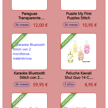
Paraguas
Puzzle My First
Transparente
Puzzles Stitch
Campana 46Cm
12,00 €
10,95 €
36 meses
36 meses
Stitch
NOVEDAD
NOVEDAD
Karaoke Bluetooth
Peluche Kawaii
Stitch con 2
Shui Guo 14 Cm
micrófonos
Fruit Bunny Con
59,95 €
8,95 €
36 meses
3 años
inalámbricos
Colgador. -
Modelos surtidos
NOVEDAD
NOVEDAD