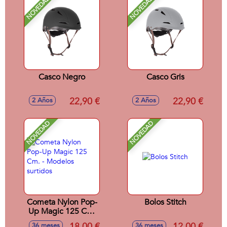
NOVEDAD
NOVEDAD
Casco Negro
Casco Gris
22,90 €
22,90 €
2 Años
2 Años
NOVEDAD
NOVEDAD
Cometa Nylon Pop-
Bolos Stitch
Up Magic 125 Cm.
- Modelos surtidos
18,00 €
12,00 €
36 meses
36 meses