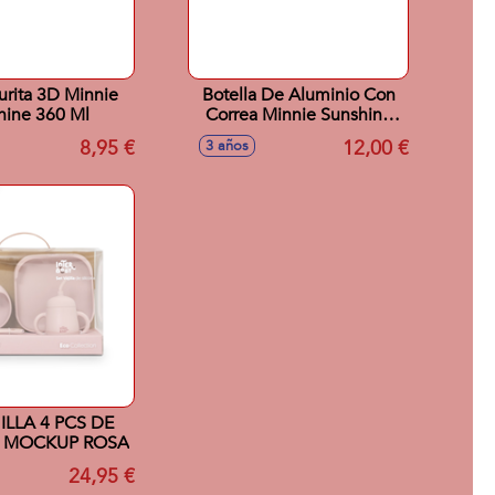
urita 3D Minnie
Botella De Aluminio Con
hine 360 Ml
Correa Minnie Sunshine
730 Ml
8,95 €
12,00 €
3 años
ILLA 4 PCS DE
A MOCKUP ROSA
24,95 €