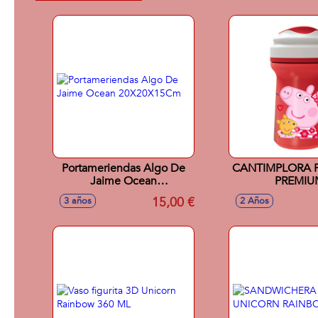
Portameriendas Algo De
CANTIMPLORA P
Jaime Ocean
PREMIU
20X20X15Cm
15,00 €
3 años
2 Años