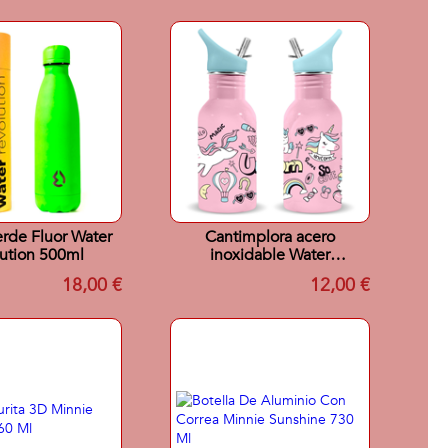
erde Fluor Water
Cantimplora acero
ution 500ml
inoxidable Water
Revolution 500ml
18,00 €
12,00 €