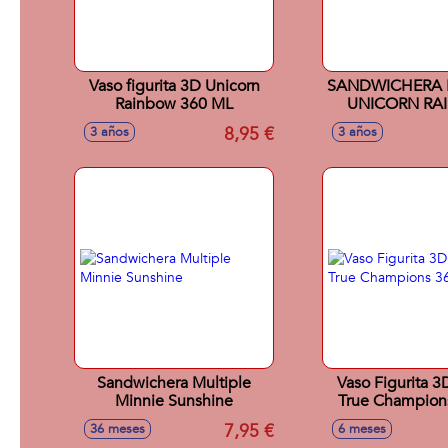
Vaso figurita 3D Unicorn
SANDWICHERA 
Rainbow 360 ML
UNICORN RA
8,95 €
3 años
3 años
Sandwichera Multiple
Vaso Figurita 
Minnie Sunshine
True Champion
7,95 €
36 meses
6 meses