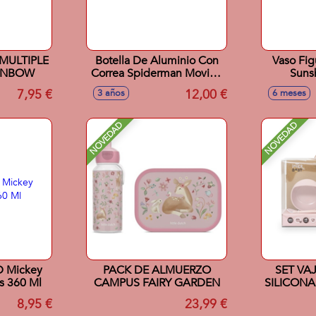
MULTIPLE
Botella De Aluminio Con
Vaso Fig
INBOW
Correa Spiderman Moving
Suns
Target 730 ML
7,95 €
12,00 €
3 años
6 meses
NOVEDAD
NOVEDAD
3D Mickey
PACK DE ALMUERZO
SET VAJ
s 360 Ml
CAMPUS FAIRY GARDEN
SILICON
8,95 €
23,99 €