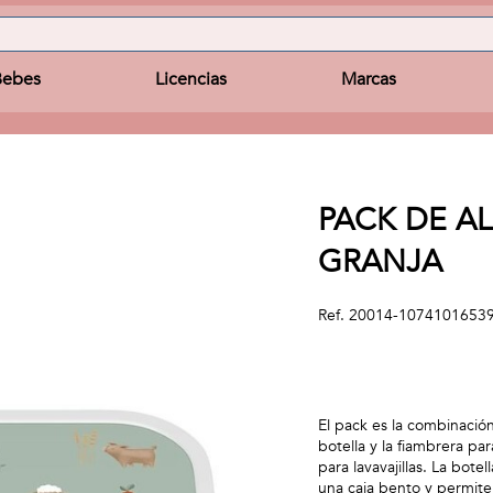
Bebes
Licencias
Marcas
PACK DE A
GRANJA
Ref.
20014-1074101653
El pack es la combinación
botella y la fiambrera pa
para lavavajillas. La bot
una caja bento y permite 