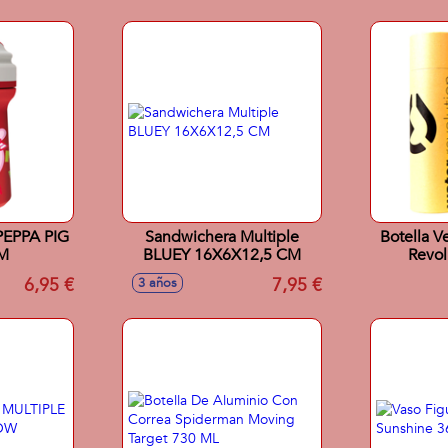
EPPA PIG
Sandwichera Multiple
Botella V
M
BLUEY 16X6X12,5 CM
Revol
6,95 €
7,95 €
3 años