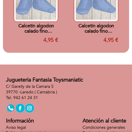
Calcetin algodon
Calcetin algodon
calado fino
calado fino
AZULADO 446 T2
AZULADO 446 T00
4,95 €
4,95 €
Jugueteria Fantasia Toysmaniatic
C/ Garelly de la Camara 5
39770 -
Laredo
( Cantabria )
942 61 24 31
Información
Atención al cliente
Aviso legal
Condiciones generales