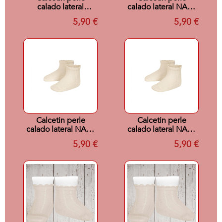
calado lateral
calado lateral NATA
BLANCO 200 T2
202 T0
5,90 €
5,90 €
Calcetin perle
Calcetin perle
calado lateral NATA
calado lateral NATA
202 T1
202 T2
5,90 €
5,90 €