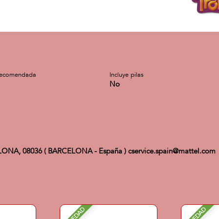
recomendada
Incluye pilas
No
ELONA, 08036 ( BARCELONA - España ) cservice.spain@mattel.com
NOVEDAD
NOVEDAD