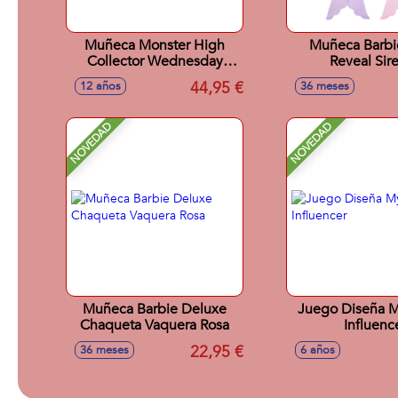
Muñeca Monster High
Muñeca Barbi
Collector Wednesday
Reveal Sir
Morticia
44,95 €
12 años
36 meses
NOVEDAD
NOVEDAD
Muñeca Barbie Deluxe
Juego Diseña 
Chaqueta Vaquera Rosa
Influenc
22,95 €
36 meses
6 años