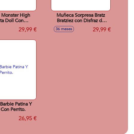
 Monster High
Muñeca Sorpresa Bratz
ita Doll Con
Bratziez con Disfraz de
ios. 12x8x8 cm
Peluche Modelos Surtidos
29,99 €
29,99 €
36 meses
arbie Patina Y
 Con Perrito.
26,95 €