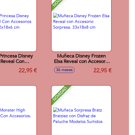
rincesa Disney
Muñeca Disney Frozen
l Reveal Con
Elsa Reveal con Accesorio
cesorios
Sorpresa. 33x18x8 cm
22,95 €
22,95 €
36 meses
sa.32x18x6 cm
NOVEDAD