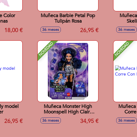
e Color
Muñeca Barbie Petal Pop
Muñeca
enas
Tulipán Rosa
Skel
Accesor
18,00 €
26,95 €
36 meses
36 meses
NOVEDAD
NOVEDAD
My model
Muñeca Monster High
Muñeca B
er
Moonspell High Claire
Corre
Clairvoyant. 30 cm.
26,95 €
34,95 €
36 meses
36 meses