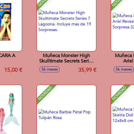
ARA A
Muñeca Monster High
Muñeca P
Skulltimate Secrets Series
Arie
7 Lagoona. Incluye mas de
Ac
15,00 €
35,99 €
36 meses
36 meses
19 Sorpresas.
Sorpre
NOVEDAD
NOVEDAD