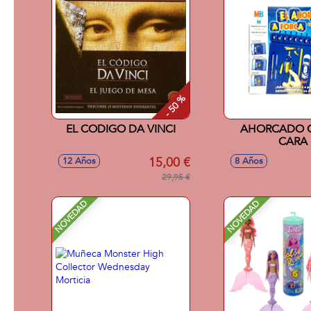
- 50 %
EL CODIGO DA VINCI
AHORCADO C
CARA
15,00 €
12 Años
8 Años
29,95 €
NOVEDAD
NOVEDAD