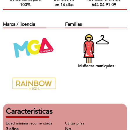
100%
en 14 días
644 04 91 09
Marca / licencia
Familias
Muñecas maniquies
Características
Edad minima recomendada
Utiliza pilas
3 años
No