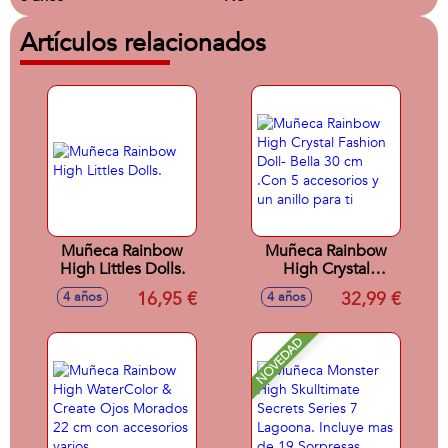
Artículos relacionados
Muñeca Rainbow
Muñeca Rainbow
High Littles Dolls.
High Crystal
Fashion Doll- Bella
16,95 €
32,99 €
4 años
4 años
30 cm .Con 5
accesorios y un
anillo para ti
NOVEDAD