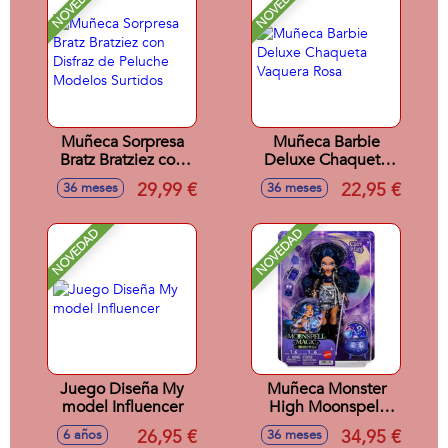
NOVEDAD
NOVEDAD
Muñeca Sorpresa
Muñeca Barbie
Bratz Bratziez con
Deluxe Chaqueta
Disfraz de Peluche
Vaquera Rosa
29,99 €
22,95 €
36 meses
36 meses
Modelos Surtidos
NOVEDAD
NOVEDAD
Juego Diseña My
Muñeca Monster
model Influencer
High Moonspell
High Claire
26,95 €
34,95 €
6 años
36 meses
Clairvoyant. 30 cm.