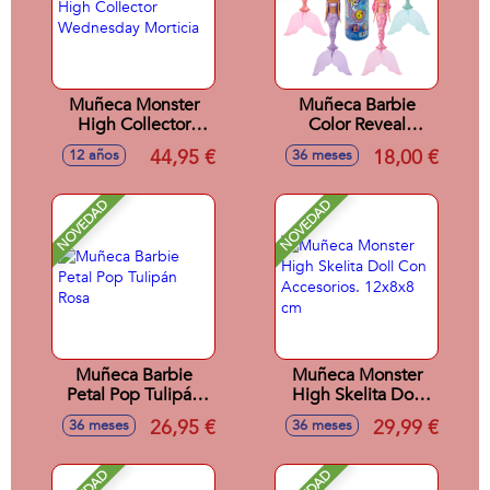
Muñeca Monster
Muñeca Barbie
High Collector
Color Reveal
Wednesday
Sirenas
44,95 €
18,00 €
12 años
36 meses
Morticia
NOVEDAD
NOVEDAD
Muñeca Barbie
Muñeca Monster
Petal Pop Tulipán
High Skelita Doll
Rosa
Con Accesorios.
26,95 €
29,99 €
36 meses
36 meses
12x8x8 cm