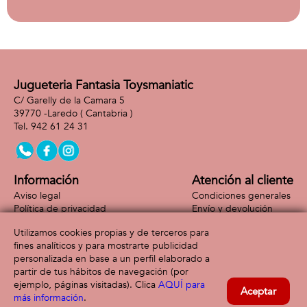
Jugueteria Fantasia Toysmaniatic
C/ Garelly de la Camara 5
39770 -
Laredo
( Cantabria )
942 61 24 31
Información
Atención al cliente
Aviso legal
Condiciones generales
Política de privacidad
Envío y devolución
Política de cookies
Contacto
Utilizamos cookies propias y de terceros para
Formas de pago
fines analíticos y para mostrarte publicidad
personalizada en base a un perfil elaborado a
partir de tus hábitos de navegación (por
ejemplo, páginas visitadas). Clica
AQUÍ para
Aceptar
más información
.