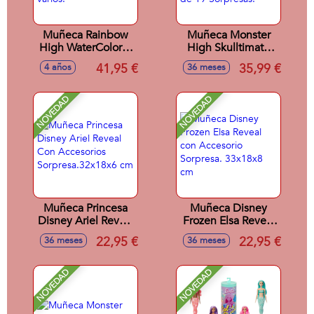
Muñeca Rainbow
Muñeca Monster
High WaterColor &
High Skulltimate
Create Ojos
Secrets Series 7
41,95 €
35,99 €
4 años
36 meses
Morados 22 cm con
Lagoona. Incluye
accesorios varios.
mas de 19
Sorpresas.
NOVEDAD
NOVEDAD
Muñeca Princesa
Muñeca Disney
Disney Ariel Reveal
Frozen Elsa Reveal
Con Accesorios
con Accesorio
22,95 €
22,95 €
36 meses
36 meses
Sorpresa.32x18x6
Sorpresa. 33x18x8
cm
cm
NOVEDAD
NOVEDAD