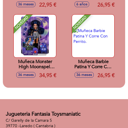
Vaquera Rosa
22,95 €
26,95 €
36 meses
6 años
NOVEDAD
NOVEDAD
Muñeca Monster
Muñeca Barbie
High Moonspell
Patina Y Corre Con
High Claire
Perrito.
34,95 €
26,95 €
36 meses
36 meses
Clairvoyant. 30 cm.
Jugueteria Fantasia Toysmaniatic
C/ Garelly de la Camara 5
39770 -
Laredo
( Cantabria )