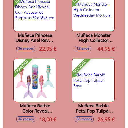
Muñeca Princesa
Muñeca Monster
Disney Ariel Reveal
High Collector
Con Accesorios
Wednesday
22,95 €
44,95 €
36 meses
12 años
Sorpresa.32x18x6
Morticia
cm
NOVEDAD
NOVEDAD
Muñeca Barbie
Muñeca Barbie
Color Reveal
Petal Pop Tulipán
Sirenas
Rosa
18,00 €
26,95 €
36 meses
36 meses