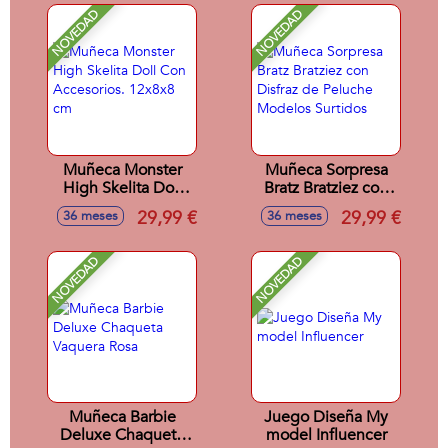
NOVEDAD
NOVEDAD
Muñeca Monster
Muñeca Sorpresa
High Skelita Doll
Bratz Bratziez con
Con Accesorios.
Disfraz de Peluche
29,99 €
29,99 €
36 meses
36 meses
12x8x8 cm
Modelos Surtidos
NOVEDAD
NOVEDAD
Muñeca Barbie
Juego Diseña My
Deluxe Chaqueta
model Influencer