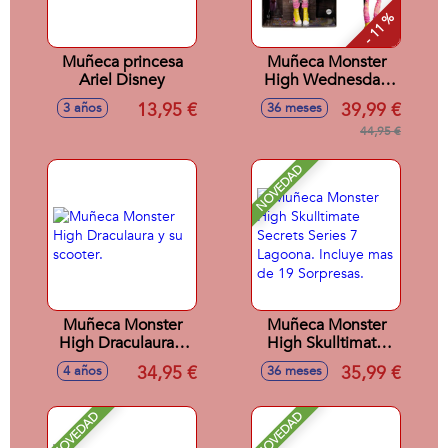
- 11 %
Muñeca princesa
Muñeca Monster
Ariel Disney
High Wednesday
Edin
13,95 €
39,99 €
3 años
36 meses
44,95 €
NOVEDAD
Muñeca Monster
Muñeca Monster
High Draculaura y
High Skulltimate
su scooter.
Secrets Series 7
34,95 €
35,99 €
4 años
36 meses
Lagoona. Incluye
mas de 19
Sorpresas.
NOVEDAD
NOVEDAD