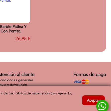
arbie Patina Y
 Con Perrito.
26,95 €
tención al cliente
Formas de pago
ondiciones generales
nvío y devolución
ontacto
rtir de tus hábitos de navegación (por ejemplo,
Aceptar