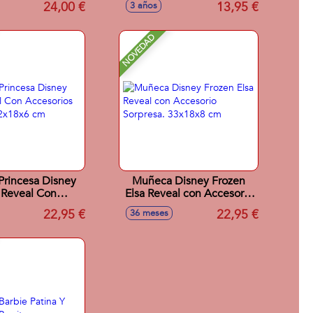
24,00 €
13,95 €
3 años
NOVEDAD
rincesa Disney
Muñeca Disney Frozen
l Reveal Con
Elsa Reveal con Accesorio
cesorios
Sorpresa. 33x18x8 cm
22,95 €
22,95 €
36 meses
sa.32x18x6 cm