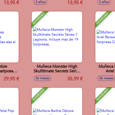
13,95 €
13,95 €
3 años
3 años
NOVEDAD
NOVEDAD
rbie
Muñeca Monster High
Muñeca P
ariposa
Skulltimate Secrets Series
Arie
falda se
7 Lagoona. Incluye mas de
Ac
29,95 €
35,99 €
36 meses
36 meses
ridas alas
19 Sorpresas.
Sorpre
 collar.
NOVEDAD
NOVEDAD