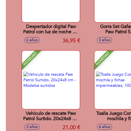
Despertador digital Paw
Gorra Set Gafa
Patrol con luz de noche 3D
Paw Patrol 
y efectos sonoros
36,95 €
6 años
3 años
15x10x20 cm
NOVEDAD
NOVEDAD
Vehiculo de rescate Paw
Toalla Juego Co
Patrol Surtido. 20x24x8 cm
mochila y f
- Modelos surtidos
impermeab
21,00 €
3 años
6 años
100x100