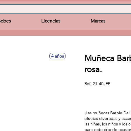
Bebes
Licencias
Marcas
Muñeca Barb
4 años
rosa.
Ref.
21-40JFP
¡Las muñecas Barbie Delu
siluetas divertidas y acc
las niñas, los niños y los
para todo tipo de ocasio