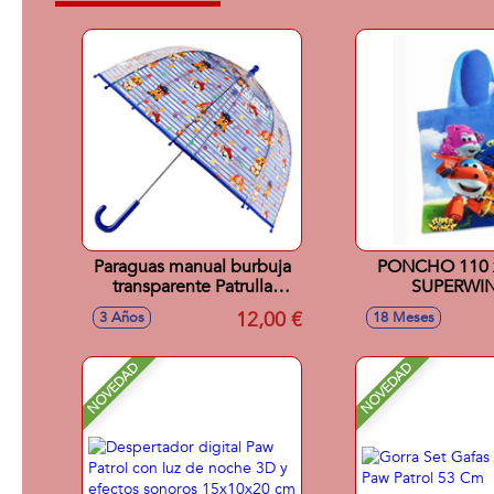
Paraguas manual burbuja
PONCHO 110 
transparente Patrulla
SUPERWI
Canina Paw Patrol 48cm
12,00 €
3 Años
18 Meses
NOVEDAD
NOVEDAD