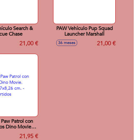
ículo Search &
PAW Vehículo Pup Squad
cue Chase
Launcher Marshall
21,00 €
21,00 €
36 meses
 Paw Patrol con
os Dino Movie.
,77x8,26 cm. -
21,95 €
os surtidos