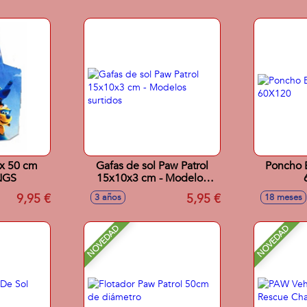
x 50 cm
Gafas de sol Paw Patrol
Poncho 
NGS
15x10x3 cm - Modelos
surtidos
9,95 €
5,95 €
3 años
18 meses
NOVEDAD
NOVEDAD