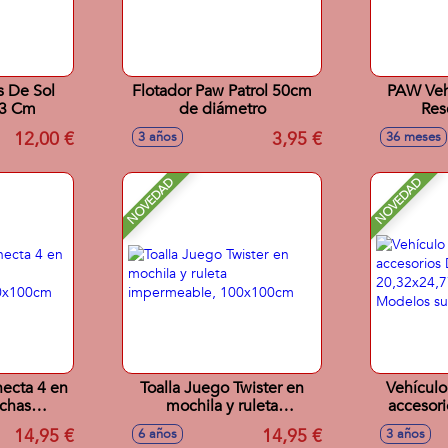
s De Sol
Flotador Paw Patrol 50cm
PAW Veh
53 Cm
de diámetro
Res
12,00 €
3,95 €
3 años
36 meses
NOVEDAD
NOVEDAD
necta 4 en
Toalla Juego Twister en
Vehículo
ichas
mochila y ruleta
accesori
les,
impermeable, 100x100cm
20,32x24
14,95 €
14,95 €
6 años
3 años
cm
Model