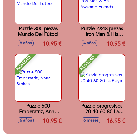
Puzzle 300 piezas
Puzzle 2X48 piezas
Mundo Del Fútbol
Iron Man & His
Awsome Friends
10,95 €
10,95 €
8 años
4 años
NOVEDAD
NOVEDAD
Puzzle 500
Puzzle progresivos
Emperatriz, Anne
20-40-60-80 La
Stokes
Playa
10,95 €
16,95 €
6 años
6 meses