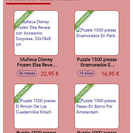
NOVEDAD
NOVEDAD
Muñeca Disney
Puzzle 1500 piezas
Frozen Elsa Reveal
Enamorados En
con Accesorio
París
22,95 €
16,95 €
36 meses
14 años
Sorpresa. 33x18x8
cm
NOVEDAD
NOVEDAD