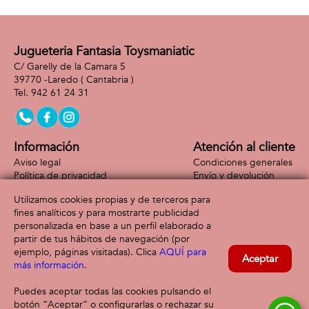
Jugueteria Fantasia Toysmaniatic
C/ Garelly de la Camara 5
39770 -
Laredo
( Cantabria )
942 61 24 31
Información
Atención al cliente
Aviso legal
Condiciones generales
Política de privacidad
Envío y devolución
Política de cookies
Contacto
Utilizamos cookies propias y de terceros para
Formas de pago
fines analíticos y para mostrarte publicidad
personalizada en base a un perfil elaborado a
partir de tus hábitos de navegación (por
ejemplo, páginas visitadas). Clica
AQUÍ para
Aceptar
más información
.
Puedes aceptar todas las cookies pulsando el
botón “Aceptar” o configurarlas o rechazar su