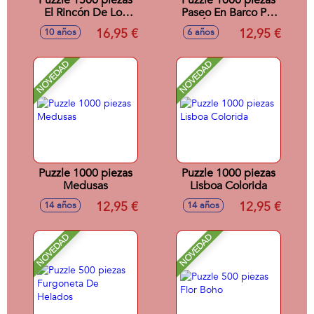
Puzzle 1500 piezas
Puzzle 1000 piezas
El Rincón De Los
Paseo En Barco Por
Cuadernillos Kitsch
Ámsterdam
16,95 €
12,95 €
10 años
6 años
NOVEDAD
NOVEDAD
Puzzle 1000 piezas
Puzzle 1000 piezas
Medusas
Lisboa Colorida
12,95 €
12,95 €
14 años
14 años
NOVEDAD
NOVEDAD