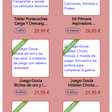
Tráiler Portacoches
Mi Primera
Carga Y Descarga,
Aspiradora
para reparar,
Multilenguaje
29,99 €
26,95 €
1 año
6 meses
transportar y revisar
Fisher-Price Con 45
tus vehículos
Canciones, Sonidos
favoritos
y Frases.
NOVEDAD
NOVEDAD
Juego Goula
Juego Goula
Ricitos de oro y los
Hidden Chicks.
tres osos. 2
Incluye 2 modos de
21,95 €
21,95 €
3 años
3 años
modelos de juego
juego. Encuentra
con tablero
los pollitos para
reversible.
completar la
NOVEDAD
NOVEDAD
gallina.