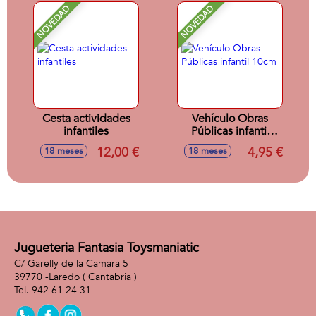
NOVEDAD
NOVEDAD
Cesta actividades
Vehículo Obras
infantiles
Públicas infantil
10cm
12,00 €
4,95 €
18 meses
18 meses
Jugueteria Fantasia Toysmaniatic
C/ Garelly de la Camara 5
39770 -
Laredo
( Cantabria )
942 61 24 31