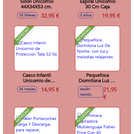
Sillon Unicornio
Espiral Unicornio
44X34X53 cm.
30 Cm Caja
32,95 €
19,95 €
18 Meses
3 años
NOVEDAD
NOVEDAD
Casco Infantil
Pequefoca
Unicornio de
Dormilona Luz De
Protección Talla 52-
Noche, con luz y
14,95 €
21,95
36 meses
recién
56
melodias relajantes
nacido
€
NOVEDAD
NOVEDAD