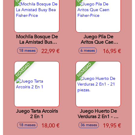
Mochila Bosque De
Juego Pila De
La Amistad Busy
Aritos Que Caen
Bea Fisher-Price
Fisher-Price
22,99 €
16,95 €
18 meses
6 meses
NOVEDAD
NOVEDAD
Juego Tarta Arcoíris
Juego Huerto De
2 En 1
Verduras 2 En1 - 21
piezas.
18,00 €
19,95 €
18 meses
36 meses