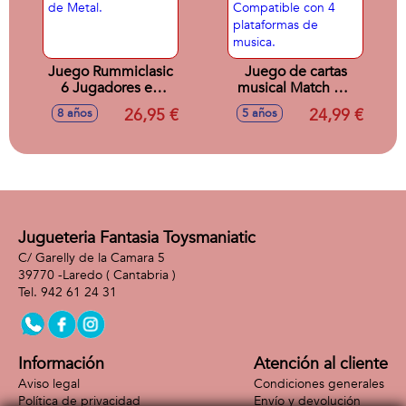
Juego Rummiclasic
Juego de cartas
6 Jugadores en
musical Match My
caja de Metal.
Beat Original. Mas
26,95 €
24,99 €
8 años
5 años
de 200 canciones.
Compatible con 4
plataformas de
musica.
Jugueteria Fantasia Toysmaniatic
C/ Garelly de la Camara 5
39770 -
Laredo
( Cantabria )
942 61 24 31
Información
Atención al cliente
Aviso legal
Condiciones generales
Política de privacidad
Envío y devolución