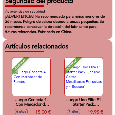
Seguridad del producto
Advertencias de seguridad
¡ADVERTENCIA! No recomendado para niños menores de
36 meses. Peligro de asfixia debido a piezas pequeñas. Se
recomienda conservar la dirección del fabricante para
futuras referencias. Fabricado en China.
Artículos relacionados
NOVEDAD
NOVEDAD
Juego Conecta 4.
Juego Uno Elite F1
Con Marcador de
Starter Pack.
Puntos.
(Incluye Cartas
15,00 €
19,95 €
6 años
7 años
Metalizadas,Exclusivas