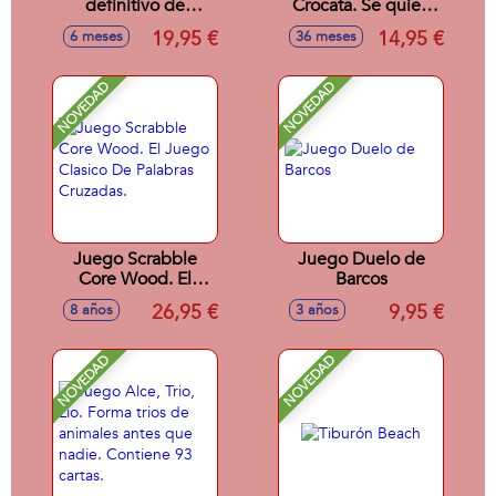
definitivo de
Crocata. Se quien
palabras
obtenga más
19,95 €
14,95 €
6 meses
36 meses
putos!! Incluye 85
cartas.
NOVEDAD
NOVEDAD
Juego Scrabble
Juego Duelo de
Core Wood. El
Barcos
Juego Clasico De
26,95 €
9,95 €
8 años
3 años
Palabras Cruzadas.
NOVEDAD
NOVEDAD