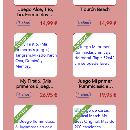
Juego Alce, Trio,
Tiburón Beach
Lío. Forma trios de
animales antes que
14,99 €
14,99 €
7 años
6 años
nadie. Contiene 93
cartas.
NOVEDAD
NOVEDAD
My First 6. (Mis
Juego Mi primer
primeros 6 juegos)
Rummiclasic en
Tangram,Mikado,Parchís,
caja de metal. Tapiz
26,95 €
19,95 €
4 años
4 años
Oca, Dominó y
32x42 cm se
Memory.
puede lavar.
NOVEDAD
NOVEDAD