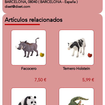
BARCELONA, 08040 ( BARCELONA - España )
diset@diset.com
Artículos relacionados
Facocero
Ternero Holstein
7,50 €
5,99 €