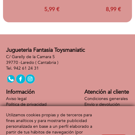
5,99 €
8,99 €
Jugueteria Fantasia Toysmaniatic
C/ Garelly de la Camara 5
39770 -
Laredo
( Cantabria )
942 61 24 31
Información
Atención al cliente
Aviso legal
Condiciones generales
Política de privacidad
Envío y devolución
Política de cookies
Contacto
Utilizamos cookies propias y de terceros para
Formas de pago
fines analíticos y para mostrarte publicidad
personalizada en base a un perfil elaborado a
partir de tus hábitos de navegación (por