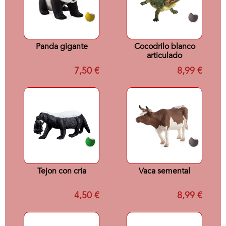
Panda gigante
Cocodrilo blanco
articulado
7,50 €
8,99 €
Tejon con cria
Vaca semental
4,50 €
8,99 €