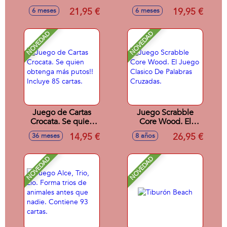
palabras
21,95 €
19,95 €
6 meses
6 meses
NOVEDAD
NOVEDAD
Juego de Cartas
Juego Scrabble
Crocata. Se quien
Core Wood. El
obtenga más
Juego Clasico De
14,95 €
26,95 €
36 meses
8 años
putos!! Incluye 85
Palabras Cruzadas.
cartas.
NOVEDAD
NOVEDAD