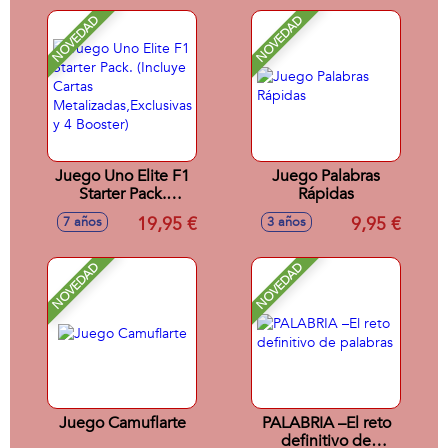
NOVEDAD
NOVEDAD
Juego Uno Elite F1
Juego Palabras
Starter Pack.
Rápidas
(Incluye Cartas
19,95 €
9,95 €
7 años
3 años
Metalizadas,Exclusivas
y 4 Booster)
NOVEDAD
NOVEDAD
Juego Camuflarte
PALABRIA –El reto
definitivo de