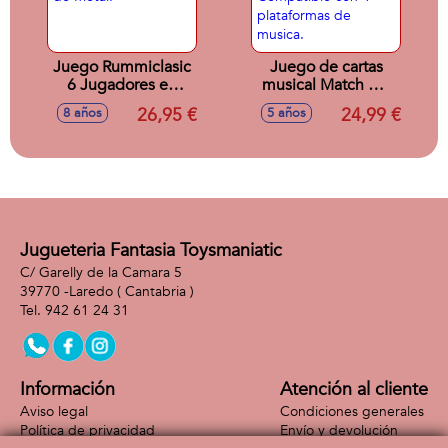
Juego Rummiclasic
Juego de cartas
6 Jugadores en
musical Match My
caja de Metal.
Beat Original. Mas
26,95 €
24,99 €
8 años
5 años
de 200 canciones.
Compatible con 4
plataformas de
musica.
Jugueteria Fantasia Toysmaniatic
C/ Garelly de la Camara 5
39770 -
Laredo
( Cantabria )
942 61 24 31
Información
Atención al cliente
Aviso legal
Condiciones generales
Política de privacidad
Envío y devolución