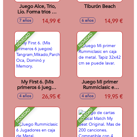
Juego Alce, Trio,
Tiburón Beach
Lío. Forma trios de
animales antes que
14,99 €
14,99 €
7 años
6 años
nadie. Contiene 93
cartas.
NOVEDAD
NOVEDAD
My First 6. (Mis
Juego Mi primer
primeros 6 juegos)
Rummiclasic en
Tangram,Mikado,Parchís,
caja de metal. Tapiz
26,95 €
19,95 €
4 años
4 años
Oca, Dominó y
32x42 cm se
Memory.
puede lavar.
NOVEDAD
NOVEDAD