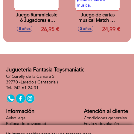
Juego Rummiclasic
Juego de cartas
6 Jugadores en
musical Match My
caja de Metal.
Beat Original. Mas
26,95 €
24,99 €
8 años
5 años
de 200 canciones.
Compatible con 4
plataformas de
musica.
Jugueteria Fantasia Toysmaniatic
C/ Garelly de la Camara 5
39770 -
Laredo
( Cantabria )
942 61 24 31
Información
Atención al cliente
Aviso legal
Condiciones generales
Política de privacidad
Envío y devolución
Política de cookies
Contacto