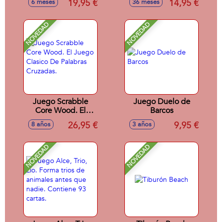
19,95 €
14,95 €
6 meses
36 meses
putos!! Incluye 85
cartas.
NOVEDAD
NOVEDAD
Juego Scrabble
Juego Duelo de
Core Wood. El
Barcos
Juego Clasico De
26,95 €
9,95 €
8 años
3 años
Palabras Cruzadas.
NOVEDAD
NOVEDAD