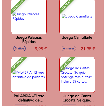
NOVEDAD
NOVEDAD
Juego Palabras
Juego Camuflarte
Rápidas
9,95 €
21,95 €
3 años
6 meses
NOVEDAD
NOVEDAD
PALABRIA –El reto
Juego de Cartas
definitivo de
Crocata. Se quien
palabras
obtenga más