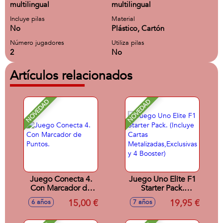
multilingual
multilingual
Incluye pilas
Material
No
Plástico, Cartón
Número jugadores
Utiliza pilas
2
No
Artículos relacionados
NOVEDAD
NOVEDAD
Juego Conecta 4.
Juego Uno Elite F1
Con Marcador de
Starter Pack.
Puntos.
(Incluye Cartas
15,00 €
19,95 €
6 años
7 años
Metalizadas,Exclusivas
y 4 Booster)