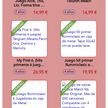
Juego Alce, Trio,
Tiburón Beach
Lío. Forma trios de
animales antes que
14,99 €
14,99 €
7 años
6 años
nadie. Contiene 93
cartas.
NOVEDAD
NOVEDAD
My First 6. (Mis
Juego Mi primer
primeros 6 juegos)
Rummiclasic en
Tangram,Mikado,Parchís,
caja de metal. Tapiz
26,95 €
19,95 €
4 años
4 años
Oca, Dominó y
32x42 cm se
Memory.
puede lavar.
NOVEDAD
NOVEDAD