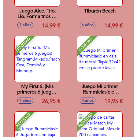
Juego Alce, Trio,
Tiburón Beach
Lío. Forma trios de
animales antes que
14,99 €
14,99 €
7 años
6 años
nadie. Contiene 93
cartas.
NOVEDAD
NOVEDAD
My First 6. (Mis
Juego Mi primer
primeros 6 juegos)
Rummiclasic en
Tangram,Mikado,Parchís,
caja de metal. Tapiz
26,95 €
19,95 €
4 años
4 años
Oca, Dominó y
32x42 cm se
Memory.
puede lavar.
NOVEDAD
NOVEDAD