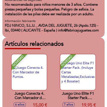
Advertencias de seguridad
No recomendado para niños menores de 3 años. Contiene
piezas pequeñas y bolas pequeñas. Peligro de asfixia. La
instalación de las pilas debe ser realizada por un adulto.
Información fabricante
FDJ NINCO, S.L.U. , AVDA DEL JUGUETE, 26 (Apdo.125) -
Ibi, 03440 ( ALICANTE - España ) info@fabricajuguetes.com
Artículos relacionados
NOVEDAD
NOVEDAD
Juego Conecta 4.
Juego Uno Elite F1
Con Marcador de
Starter Pack.
Puntos.
(Incluye Cartas
15,00 €
19,95 €
6 años
7 años
Metalizadas,Exclusivas