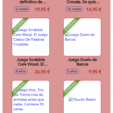
definitivo de
Crocata. Se quien
palabras
obtenga más
19,95 €
14,95 €
6 meses
36 meses
putos!! Incluye 85
cartas.
NOVEDAD
NOVEDAD
Juego Scrabble
Juego Duelo de
Core Wood. El
Barcos
Juego Clasico De
26,95 €
9,95 €
8 años
3 años
Palabras Cruzadas.
NOVEDAD
NOVEDAD