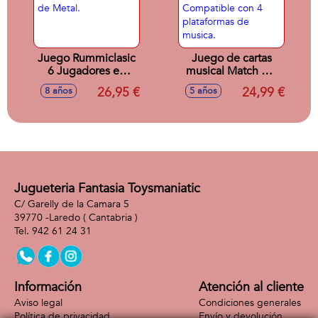
Juego Rummiclasic
Juego de cartas
6 Jugadores en
musical Match My
caja de Metal.
Beat Original. Mas
26,95 €
24,99 €
8 años
5 años
de 200 canciones.
Compatible con 4
plataformas de
musica.
Jugueteria Fantasia Toysmaniatic
C/ Garelly de la Camara 5
39770 -
Laredo
( Cantabria )
942 61 24 31
Información
Atención al cliente
Aviso legal
Condiciones generales
Política de privacidad
Envío y devolución