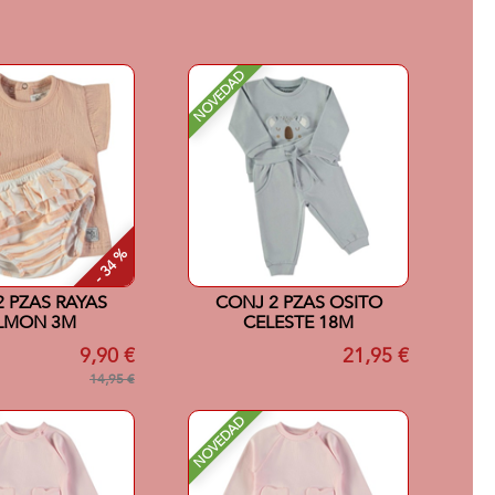
NOVEDAD
- 34 %
 PZAS RAYAS
CONJ 2 PZAS OSITO
LMON 3M
CELESTE 18M
9,90 €
21,95 €
14,95 €
NOVEDAD