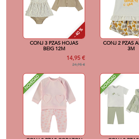
- 40 %
CONJ 3 PZAS HOJAS
CONJ 2 PZAS 
BEIG 12M
3M
14,95 €
24,95 €
NOVEDAD
NOVEDAD