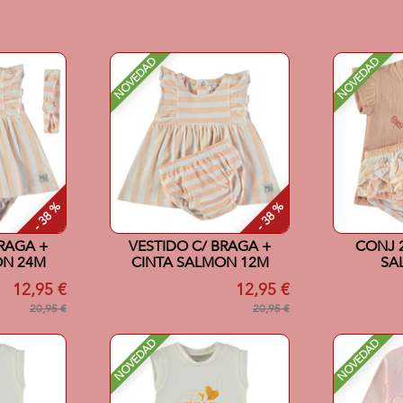
NOVEDAD
NOVEDAD
- 38 %
- 38 %
BRAGA +
VESTIDO C/ BRAGA +
CONJ 2
ON 24M
CINTA SALMON 12M
SA
12,95 €
12,95 €
20,95 €
20,95 €
NOVEDAD
NOVEDAD