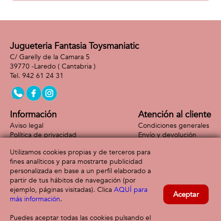
Jugueteria Fantasia Toysmaniatic
C/ Garelly de la Camara 5
39770 -
Laredo
( Cantabria )
942 61 24 31
Información
Atención al cliente
Aviso legal
Condiciones generales
Política de privacidad
Envío y devolución
Política de cookies
Contacto
Utilizamos cookies propias y de terceros para
Formas de pago
fines analíticos y para mostrarte publicidad
personalizada en base a un perfil elaborado a
partir de tus hábitos de navegación (por
ejemplo, páginas visitadas). Clica
AQUÍ para
Aceptar
más información
.
Puedes aceptar todas las cookies pulsando el