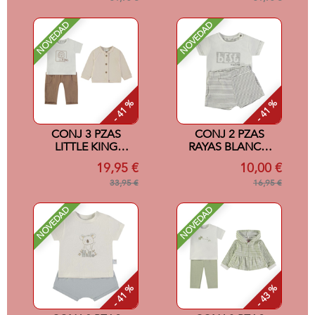
NOVEDAD
NOVEDAD
- 41 %
- 41 %
CONJ 3 PZAS
CONJ 2 PZAS
LITTLE KING
RAYAS BLANCO
CRUDO 12M
12M
19,95 €
10,00 €
33,95 €
16,95 €
NOVEDAD
NOVEDAD
- 41 %
- 43 %