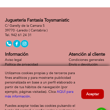
Jugueteria Fantasia Toysmaniatic
C/ Garelly de la Camara 5
39770 -
Laredo
( Cantabria )
942 61 24 31
Información
Atención al cliente
Aviso legal
Condiciones generales
Política de privacidad
Envío y devolución
Política de cookies
Contacto
Utilizamos cookies propias y de terceros para
Formas de pago
fines analíticos y para mostrarte publicidad
personalizada en base a un perfil elaborado a
partir de tus hábitos de navegación (por
ejemplo, páginas visitadas). Clica
AQUÍ para
Aceptar
más información
.
Puedes aceptar todas las cookies pulsando el