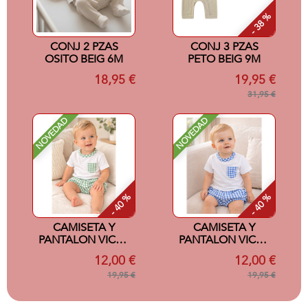
- 38 %
CONJ 2 PZAS
CONJ 3 PZAS
OSITO BEIG 6M
PETO BEIG 9M
18,95 €
19,95 €
31,95 €
NOVEDAD
NOVEDAD
- 40 %
- 40 %
CAMISETA Y
CAMISETA Y
PANTALON VICHY
PANTALON VICHY
VERDE 6 MESES
AZUL 6 MESES
12,00 €
12,00 €
19,95 €
19,95 €