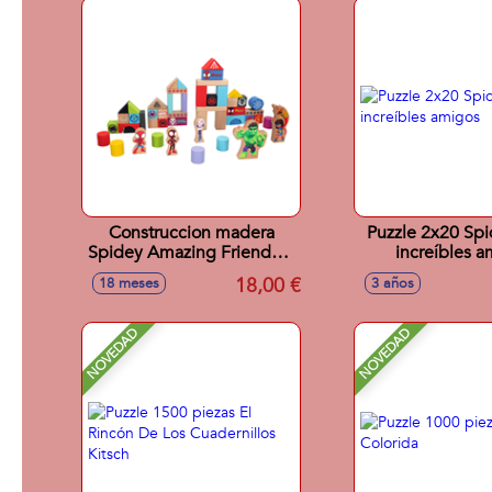
Construccion madera
Puzzle 2x20 Spi
Spidey Amazing Friends &
increíbles a
Friends
18,00 €
18 meses
3 años
NOVEDAD
NOVEDAD