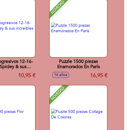
NOVEDAD
ogresivos 12-16-
Puzzle 1500 piezas
Spidey & sus
Enamorados En París
ibles amigos
10,95 €
16,95 €
14 años
NOVEDAD