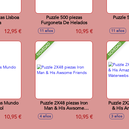
as Lisboa
Puzzle 500 piezas
Puzzle 
a
Furgoneta De Helados
12,95 €
10,95 €
11 años
11 años
NOVEDAD
NOVEDAD
zas Mundo
Puzzle 2X48 piezas Iron
Puzzle 2X
ol
Man & His Awsome
& His A
Friends
W
10,95 €
10,95 €
4 años
3 años