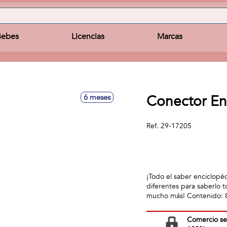
Bebes
Licencias
Marcas
Conector En
6 meses
Ref.
29-17205
¡Todo el saber enciclopéd
diferentes para saberlo t
mucho más! Contenido: 8
Comercio s