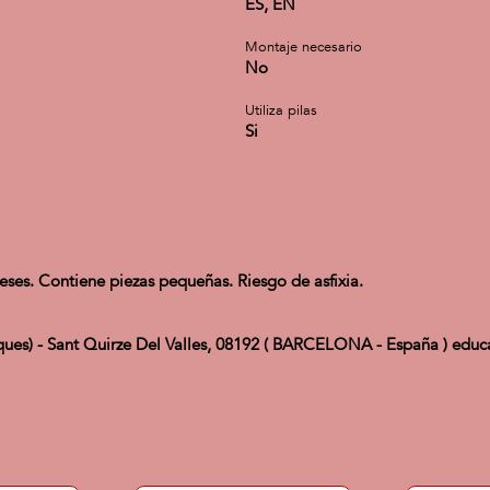
ES, EN
Montaje necesario
No
Utiliza pilas
Si
es. Contiene piezas pequeñas. Riesgo de asfixia.
ues) - Sant Quirze Del Valles, 08192 ( BARCELONA - España ) edu