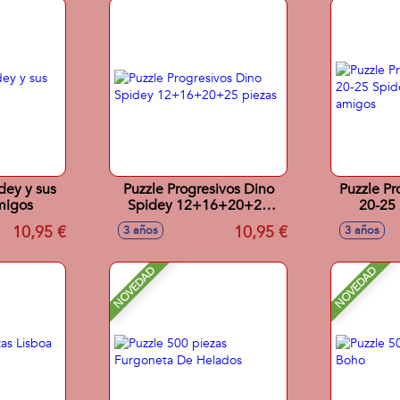
dey y sus
Puzzle Progresivos Dino
Puzzle Pr
migos
Spidey 12+16+20+25
20-25 
piezas
incre
10,95 €
10,95 €
3 años
3 años
NOVEDAD
NOVEDAD