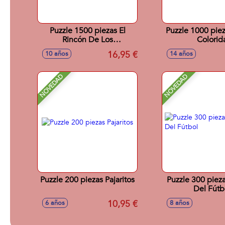
Puzzle 1500 piezas El
Puzzle 1000 piez
Rincón De Los
Colorid
Cuadernillos Kitsch
16,95 €
10 años
14 años
NOVEDAD
NOVEDAD
Puzzle 200 piezas Pajaritos
Puzzle 300 pie
Del Fútb
10,95 €
6 años
8 años