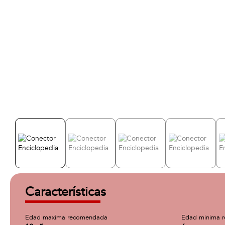
Características
Edad maxima recomendada
Edad minima 