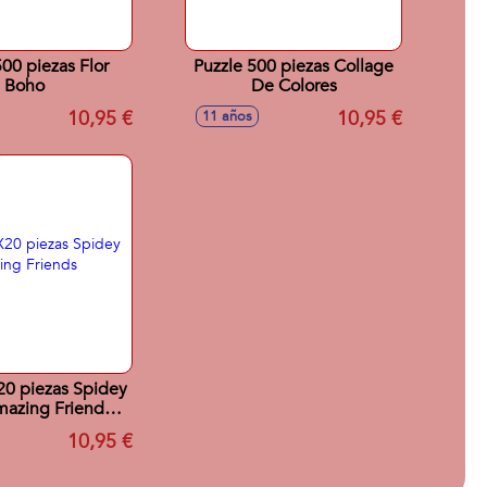
500 piezas Flor
Puzzle 500 piezas Collage
Boho
De Colores
10,95 €
10,95 €
11 años
20 piezas Spidey
mazing Friends
aterwebs
10,95 €