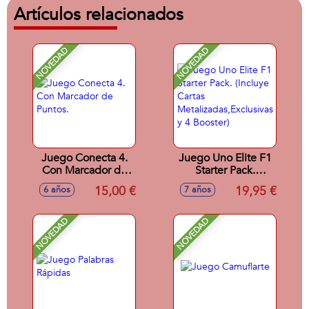
Artículos relacionados
NOVEDAD
NOVEDAD
Juego Conecta 4.
Juego Uno Elite F1
Con Marcador de
Starter Pack.
Puntos.
(Incluye Cartas
15,00 €
19,95 €
6 años
7 años
Metalizadas,Exclusivas
y 4 Booster)
NOVEDAD
NOVEDAD