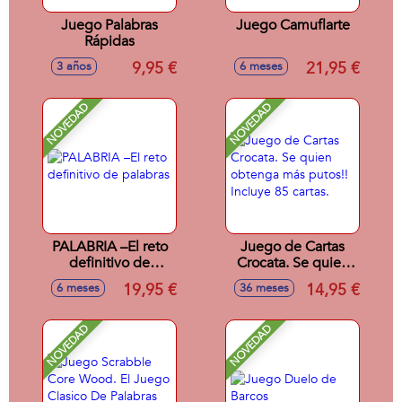
Juego Palabras
Juego Camuflarte
Rápidas
9,95 €
21,95 €
3 años
6 meses
NOVEDAD
NOVEDAD
PALABRIA –El reto
Juego de Cartas
definitivo de
Crocata. Se quien
palabras
obtenga más
19,95 €
14,95 €
6 meses
36 meses
putos!! Incluye 85
cartas.
NOVEDAD
NOVEDAD