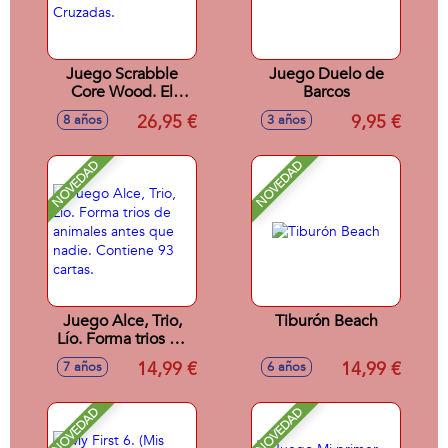
Juego Scrabble
Juego Duelo de
Core Wood. El
Barcos
Juego Clasico De
26,95 €
9,95 €
8 años
3 años
Palabras Cruzadas.
NOVEDAD
NOVEDAD
Juego Alce, Trio,
Tiburón Beach
Lío. Forma trios de
animales antes que
14,99 €
14,99 €
7 años
6 años
nadie. Contiene 93
cartas.
NOVEDAD
NOVEDAD