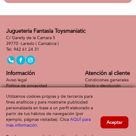
plataformas de
musica.
Jugueteria Fantasia Toysmaniatic
C/ Garelly de la Camara 5
39770 -
Laredo
( Cantabria )
942 61 24 31
Información
Atención al cliente
Aviso legal
Condiciones generales
Política de privacidad
Envío y devolución
Política de cookies
Contacto
Utilizamos cookies propias y de terceros para
Formas de pago
fines analíticos y para mostrarte publicidad
personalizada en base a un perfil elaborado a
partir de tus hábitos de navegación (por
ejemplo, páginas visitadas). Clica
AQUÍ para
Aceptar
más información
.