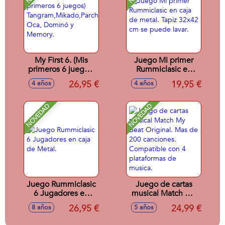
My First 6. (Mis
Juego Mi primer
primeros 6 juegos)
Rummiclasic en
Tangram,Mikado,Parchís,
caja de metal. Tapiz
26,95 €
19,95 €
4 años
4 años
Oca, Dominó y
32x42 cm se
Memory.
puede lavar.
NOVEDAD
NOVEDAD
Juego Rummiclasic
Juego de cartas
6 Jugadores en
musical Match My
caja de Metal.
Beat Original. Mas
26,95 €
24,99 €
8 años
5 años
de 200 canciones.
Compatible con 4