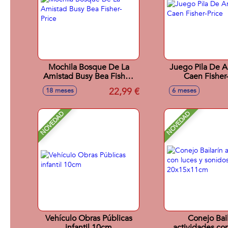
Mochila Bosque De La
Juego Pila De A
Amistad Busy Bea Fisher-
Caen Fisher-
Price
22,99 €
18 meses
6 meses
NOVEDAD
NOVEDAD
Vehículo Obras Públicas
Conejo Bail
infantil 10cm
actividades con