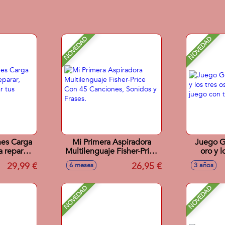
NOVEDAD
NOVEDAD
hes Carga
Mi Primera Aspiradora
Juego Go
 reparar,
Multilenguaje Fisher-Price
oro y l
visar tus
Con 45 Canciones,
modelos
29,99 €
26,95 €
6 meses
3 años
oritos
Sonidos y Frases.
tabler
NOVEDAD
NOVEDAD