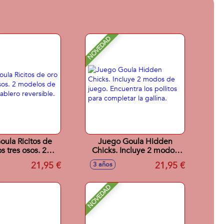
NOVEDAD
ula Ricitos de
Juego Goula Hidden
os tres osos. 2
Chicks. Incluye 2 modos
 de juego con
de juego. Encuentra los
21,95 €
21,95 €
3 años
o reversible.
pollitos para completar la
gallina.
NOVEDAD