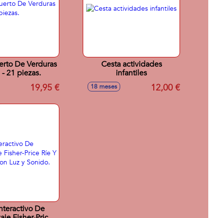
rto De Verduras
Cesta actividades
 - 21 piezas.
infantiles
19,95 €
12,00 €
18 meses
Interactivo De
aje Fisher-Price