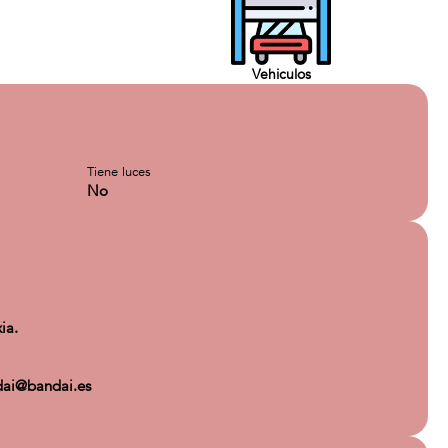
Vehiculos
Tiene luces
No
ia.
ndai@bandai.es