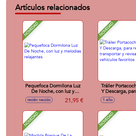
Artículos relacionados
NOVEDAD
NOVEDAD
Pequefoca Dormilona Luz
Tráiler Portacoc
De Noche, con luz y
Y Descarga, para
melodias relajantes
transportar y re
21,95 €
recién nacido
1 año
vehículos fav
NOVEDAD
NOVEDAD