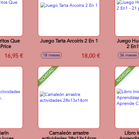
ritos Que
Juego Tarta Arcoíris 2 En 1
Juego Hue
Price
2 En1
16,95 €
18,00 €
18 meses
36 meses
NOVEDAD
NOVEDAD
arín
Camaleón arrastre
Libro 
 luces y
actividades 28x13x14cm
Aprendiz