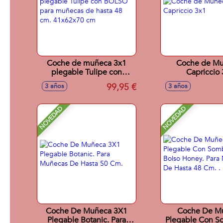
Coche de muñeca 3x1
Coche de Mu
plegable Tulipe con
Capriccio
BOLSO para muñecas de
99,95 €
3 años
3 años
hasta 48 cm. 41x62x70 cm
NOVEDAD
NOVEDAD
Coche De Muñeca 3X1
Coche De M
Plegable Botanic. Para
Plegable Con So