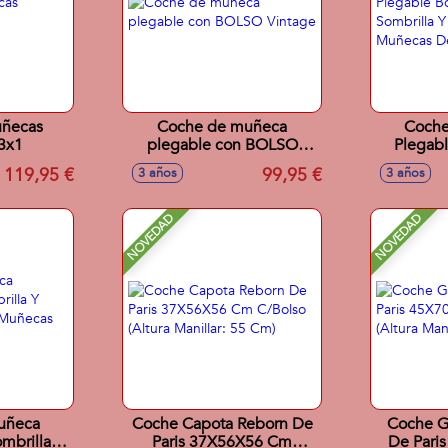
ñecas
Coche de muñeca
Coche
 3x1
plegable con BOLSO
Plegabl
Vintage
Sombril
119,95 €
99,95 €
3 años
3 años
Muñecas 
NOVEDAD
NOVEDAD
uñeca
Coche Capota Reborn De
Coche G
mbrilla Y
Paris 37X56X56 Cm
De Pari