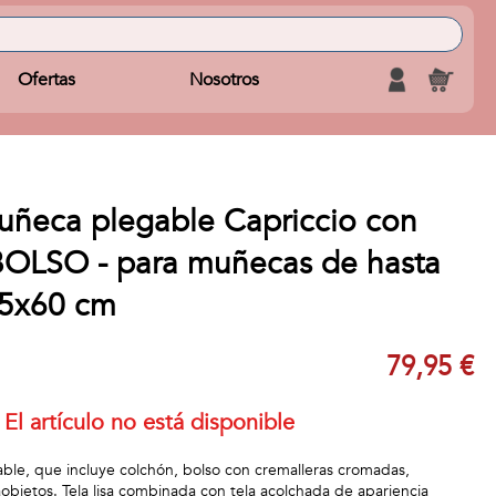
Ofertas
Nosotros
ñeca plegable Capriccio con
 BOLSO - para muñecas de hasta
65x60 cm
79,95 €
El artículo no está disponible
le, que incluye colchón, bolso con cremalleras cromadas,
objetos. Tela lisa combinada con tela acolchada de apariencia