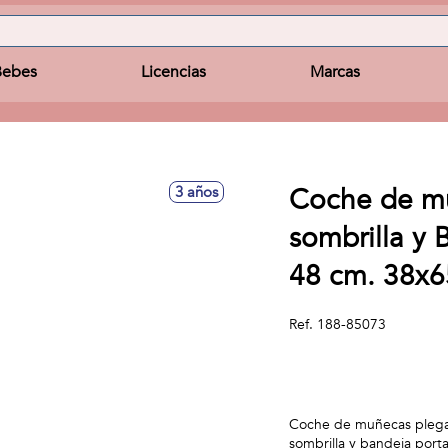
Bebes
Licencias
Marcas
Coche de mu
3 años
sombrilla y
48 cm. 38x
Ref.
188-85073
Coche de muñecas plegab
sombrilla y bandeja porta