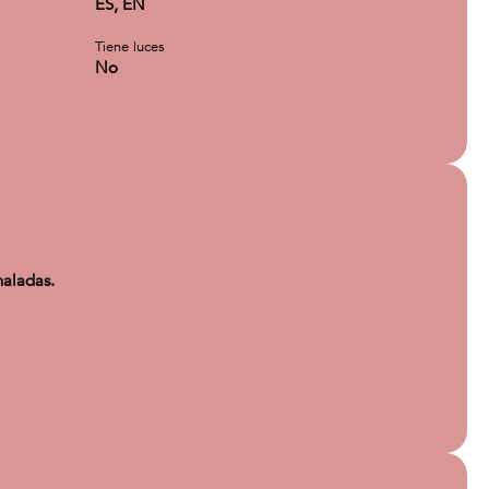
ES, EN
Tiene luces
No
haladas.