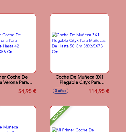
mer Coche De
Coche De Muñeca 3X1
 Verona Para
Plegable Cityx Para
s De Hasta 42
Muñecas De Hasta 50 Cm
54,95 €
114,95 €
3 años
5X50X56 Cm
38X65X73 Cm
NOVEDAD