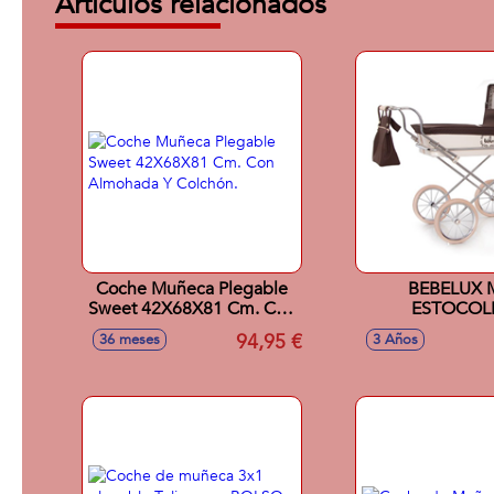
Artículos relacionados
Coche Muñeca Plegable
BEBELUX 
Sweet 42X68X81 Cm. Con
ESTOCO
Almohada Y Colchón.
CHOCOL
94,95 €
36 meses
3 Años