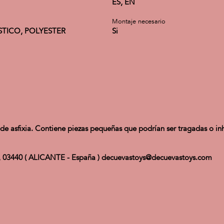
ES, EN
Montaje necesario
STICO, POLYESTER
Si
 asfixia. Contiene piezas pequeñas que podrían ser tragadas o in
Ibi, 03440 ( ALICANTE - España ) decuevastoys@decuevastoys.com