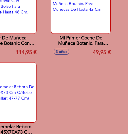
 De Muñeca
Mi Primer Coche De
e Botanic Con
Muñeca Botanic. Para
la Y Bolso Para
Muñecas De Hasta 42 Cm.
114,95 €
49,95 €
3 años
De Hasta 48 Cm.
emelar Reborn
s 45X70X73 Cm