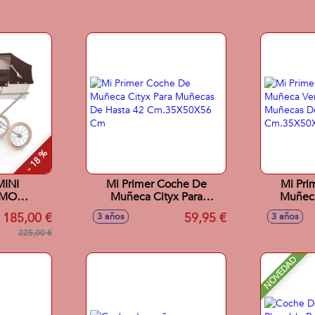
- 18 %
MINI
Mi Primer Coche De
Mi Pri
LMO
Muñeca Cityx Para
Muñeca
ATE
Muñecas De Hasta 42
Muñeca
185,00 €
59,95 €
3 años
3 años
Cm.35X50X56 Cm
Cm.3
225,00 €
NOVEDAD