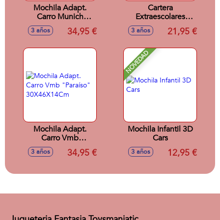
Mochila Adapt.
Cartera
Carro Munich
Extraescolares
"HEAVEN"
Reciclado MOOS
34,95 €
21,95 €
3 años
3 años
30X46X14 CM
"FLORES"
38X28X6 CM
NOVEDAD
Mochila Adapt.
Mochila Infantil 3D
Carro Vmb
Cars
"Paraíso"
34,95 €
12,95 €
3 años
3 años
30X46X14Cm
Jugueteria Fantasia Toysmaniatic