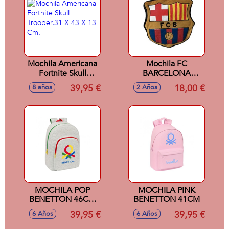
Mochila Americana
Mochila FC
Fortnite Skull
BARCELONA
Trooper.31 X 43 X
(Negro - Poliéster -
39,95 €
18,00 €
8 años
2 Años
13 Cm.
32x30x9 cm
MOCHILA POP
MOCHILA PINK
BENETTON 46CM
BENETTON 41CM
ADAPTABLE
39,95 €
39,95 €
6 Años
6 Años