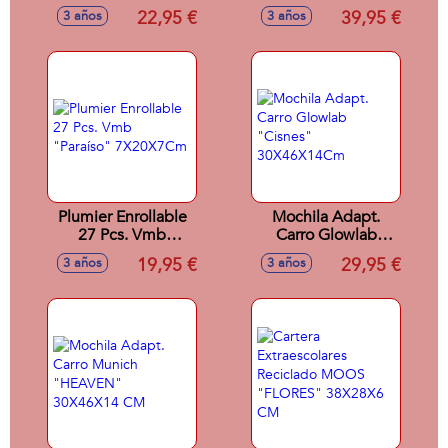
Plegable Evolution
Equip. 25/26
22,95 €
39,95 €
3 años
3 años
Negro
Plumier Enrollable
Mochila Adapt.
27 Pcs. Vmb
Carro Glowlab
"Paraíso"
"Cisnes"
19,95 €
29,95 €
3 años
3 años
7X20X7Cm
30X46X14Cm