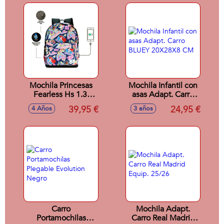
Mochila Princesas
Mochila Infantil con
Fearless Hs 1.3,
asas Adapt. Carro
Multicolor.
BLUEY 20X28X8
39,95 €
24,95 €
4 Años
3 años
CM
Carro
Mochila Adapt.
Portamochilas
Carro Real Madrid