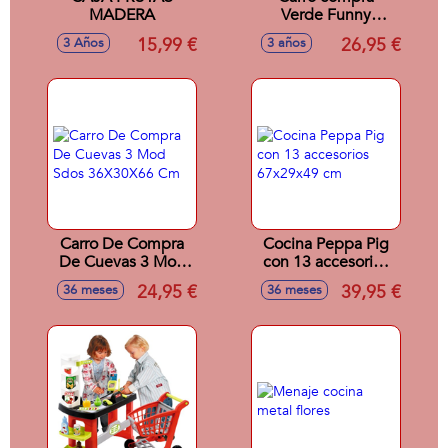
MADERA
Verde Funny
66x36x30 cm
15,99 €
26,95 €
3 Años
3 años
Carro De Compra
Cocina Peppa Pig
De Cuevas 3 Mod
con 13 accesorios
Sdos 36X30X66
67x29x49 cm
24,95 €
39,95 €
36 meses
36 meses
Cm