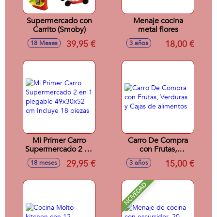
Supermercado con
Menaje cocina
Carrito (Smoby)
metal flores
39,95 €
18,00 €
18 Meses
3 años
Mi Primer Carro
Carro De Compra
Supermercado 2 en
con Frutas,
1 plegable
Verduras y Cajas de
29,95 €
15,00 €
18 meses
3 años
49x30x52 cm
alimentos
Incluye 18 piezas
NOVEDAD