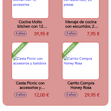
Cocina Molto
Menaje de cocina
kitchen con 12
con escurridor, 20
accesorios
piezas
39,95 €
7,95 €
3 años
3 años
NOVEDAD
NOVEDAD
Cesta Picnic con
Carrito Compra
accesorios y
Honey Rosa
batidora
12,00 €
29,95 €
3 años
3 años