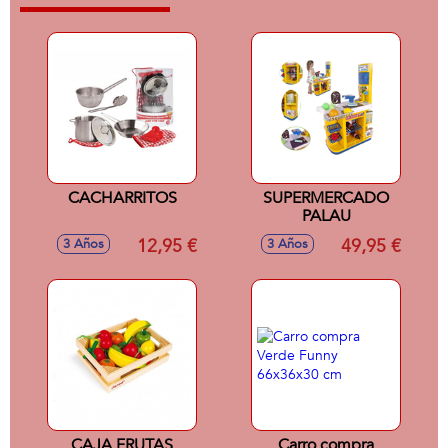
CACHARRITOS
SUPERMERCADO
PALAU
12,95 €
49,95 €
3 Años
3 Años
CAJA FRUTAS
Carro compra