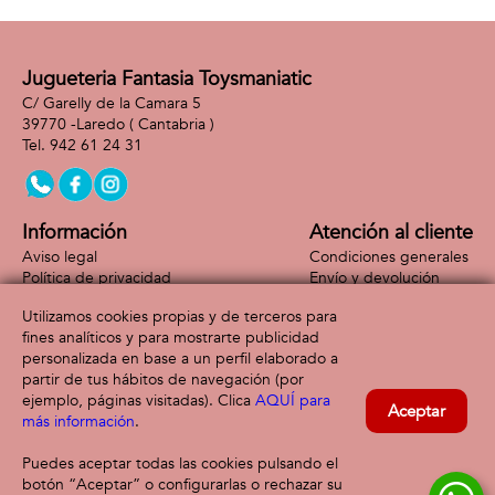
Jugueteria Fantasia Toysmaniatic
C/ Garelly de la Camara 5
39770 -
Laredo
( Cantabria )
942 61 24 31
Información
Atención al cliente
Aviso legal
Condiciones generales
Política de privacidad
Envío y devolución
Política de cookies
Contacto
Utilizamos cookies propias y de terceros para
Formas de pago
fines analíticos y para mostrarte publicidad
personalizada en base a un perfil elaborado a
partir de tus hábitos de navegación (por
ejemplo, páginas visitadas). Clica
AQUÍ para
Aceptar
más información
.
Puedes aceptar todas las cookies pulsando el
botón “Aceptar” o configurarlas o rechazar su