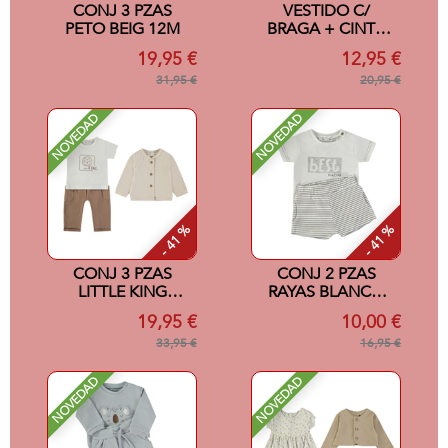
CONJ 3 PZAS
VESTIDO C/
PETO BEIG 12M
BRAGA + CINTA
SALMON 12M
19,95 €
12,95 €
31,95 €
20,95 €
NOVEDAD
NOVEDAD
- 41 %
- 41 %
CONJ 3 PZAS
CONJ 2 PZAS
LITTLE KING
RAYAS BLANCO
CRUDO 12M
12M
19,95 €
10,00 €
33,95 €
16,95 €
NOVEDAD
NOVEDAD