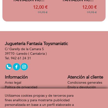
PANTALON VICHY
PANTALON VICHY
VERDE 6 MESES
AZUL 6 MESES
12,00 €
12,00 €
19,95 €
19,95 €
Jugueteria Fantasia Toysmaniatic
C/ Garelly de la Camara 5
39770 -
Laredo
( Cantabria )
942 61 24 31
Información
Atención al cliente
Aviso legal
Condiciones generales
Política de privacidad
Envío y devolución
Política de cookies
Contacto
Utilizamos cookies propias y de terceros para
Formas de pago
fines analíticos y para mostrarte publicidad
personalizada en base a un perfil elaborado a