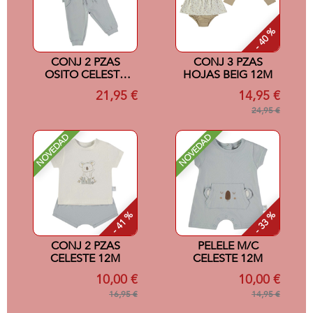
- 40 %
CONJ 2 PZAS
CONJ 3 PZAS
OSITO CELESTE
HOJAS BEIG 12M
12M
21,95 €
14,95 €
24,95 €
NOVEDAD
NOVEDAD
- 41 %
- 33 %
CONJ 2 PZAS
PELELE M/C
CELESTE 12M
CELESTE 12M
10,00 €
10,00 €
16,95 €
14,95 €