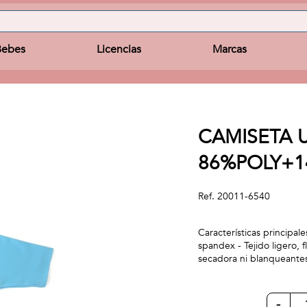
Bebes
Licencias
Marcas
CAMISETA 
86%POLY+1
Ref.
20011-6540
Características principa
spandex - Tejido ligero,
secadora ni blanqueantes
-