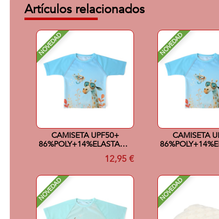
Artículos relacionados
NOVEDAD
NOVEDAD
CAMISETA UPF50+
CAMISETA U
86%POLY+14%ELASTANO
86%POLY+14%E
18MESES AZUL
12MESES 
12,95 €
NOVEDAD
NOVEDAD