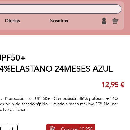
Ofertas
Nosotros
UPF50+
4%ELASTANO 24MESES AZUL
12,95 €
les:- Protección solar UPF50+ - Composición: 86% poliéster + 14%
 flexible y de secado rápido - Lavado a mano máximo 30º. No usar
. No planchar.
+
Comprar
12,95€