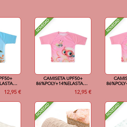
NOVEDAD
NOVEDAD
PF50+
CAMISETA UPF50+
CAMIS
LASTANO
86%POLY+14%ELASTANO
86%POLY
AZUL
18MESES ROSA
12,95 €
12,95 €
NOVEDAD
NOVEDAD