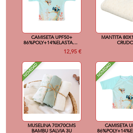
CAMISETA UPF50+
MANTITA 80X
86%POLY+14%ELASTANO
CRUD
18MESES MENTA
12,95 €
NOVEDAD
NOVEDAD
MUSELINA 70X70CMS
CAMISETA U
BAMBU SALVIA 3U
86%POLY+14%E