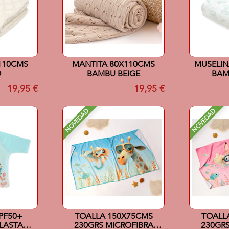
110CMS
MANTITA 80X110CMS
MUSELIN
O
BAMBU BEIGE
BAM
19,95 €
19,95 €
NOVEDAD
NOVEDAD
PF50+
TOALLA 150X75CMS
TOALL
LASTANO
230GRS MICROFIBRA
230GRS