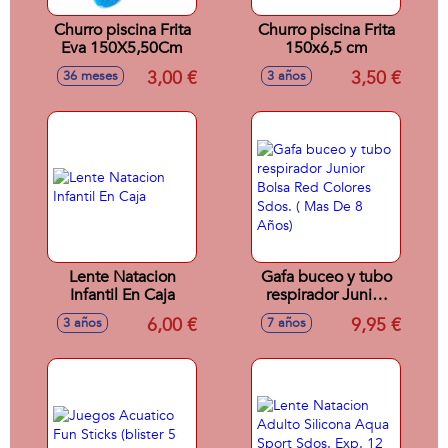
Churro piscina Frita
Churro piscina Frita
Eva 150X5,50Cm
150x6,5 cm
3,00 €
3,50 €
36 meses
3 años
Lente Natacion
Gafa buceo y tubo
Infantil En Caja
respirador Junior
Bolsa Red Colores
6,00 €
9,95 €
3 años
7 años
Sdos. ( Mas De 8
Años)