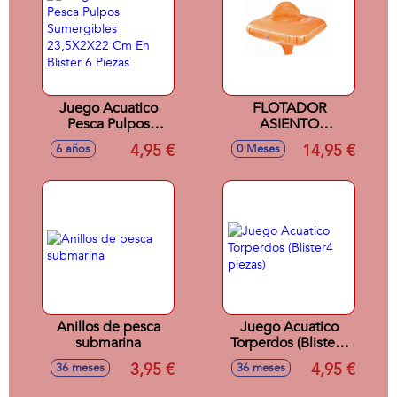
Juego Acuatico
FLOTADOR
Pesca Pulpos
ASIENTO
Sumergibles
HOMOLOGADO
4,95 €
14,95 €
6 años
0 Meses
23,5X2X22 Cm En
TIGEX 0-12M
Blister 6 Piezas
Anillos de pesca
Juego Acuatico
submarina
Torperdos (Blister4
piezas)
3,95 €
4,95 €
36 meses
36 meses