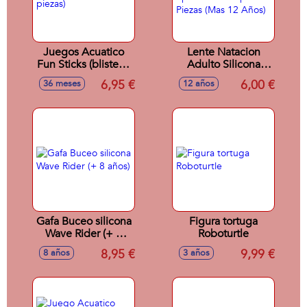
Juegos Acuatico
Lente Natacion
Fun Sticks (blister 5
Adulto Silicona
piezas)
Aqua Sport Sdos.
6,95 €
6,00 €
36 meses
12 años
Exp. 12 Piezas (Mas
12 Años)
Gafa Buceo silicona
Figura tortuga
Wave Rider (+ 8
Roboturtle
años)
8,95 €
9,99 €
8 años
3 años