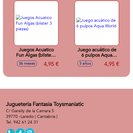
Juegos Acuatico
Juego acuático de
Fun Algas (blister 3
6 pulpos Aqua
piezas)
World
4,95 €
4,95 €
36 meses
3 años
Jugueteria Fantasia Toysmaniatic
C/ Garelly de la Camara 5
39770 -
Laredo
( Cantabria )
942 61 24 31