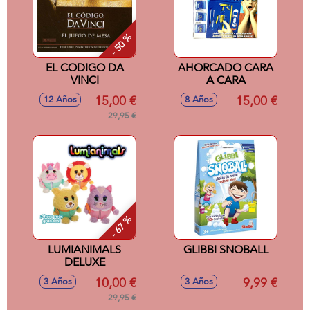
- 50 %
EL CODIGO DA
AHORCADO CARA
VINCI
A CARA
15,00 €
15,00 €
12 Años
8 Años
29,95 €
- 67 %
LUMIANIMALS
GLIBBI SNOBALL
DELUXE
10,00 €
9,99 €
3 Años
3 Años
29,95 €