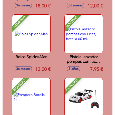
- Modelos surtidos
18,00 €
12,00 €
36 meses
36 meses
NOVEDAD
NOVEDAD
Bolos Spider-Man
Pistola lanzador
pompas con luces,
botella 60 ml.
12,00 €
7,95 €
36 meses
3 años
NOVEDAD
NOVEDAD