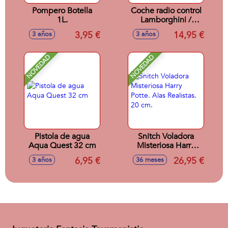
Pompero Botella
Coche radio control
1L.
Lamborghini /
Porsche 911 /
3,95 €
14,95 €
3 años
3 años
Aston Martin escala
1:24 - Modelos
surtidos
NOVEDAD
NOVEDAD
Pistola de agua
Snitch Voladora
Aqua Quest 32 cm
Misteriosa Harry
Potte. Alas
6,95 €
26,95 €
3 años
36 meses
Realistas. 20 cm.