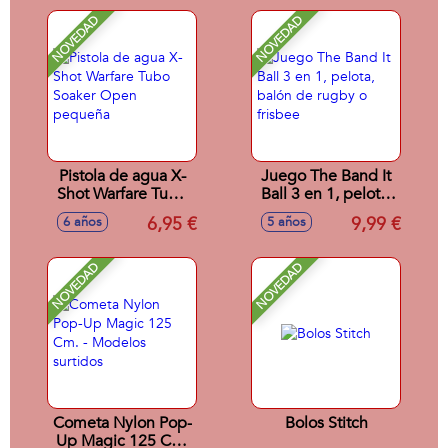
NOVEDAD
NOVEDAD
Pistola de agua X-
Juego The Band It
Shot Warfare Tubo
Ball 3 en 1, pelota,
Soaker Open
balón de rugby o
6,95 €
9,99 €
6 años
5 años
pequeña
frisbee
NOVEDAD
NOVEDAD
Cometa Nylon Pop-
Bolos Stitch
Up Magic 125 Cm.