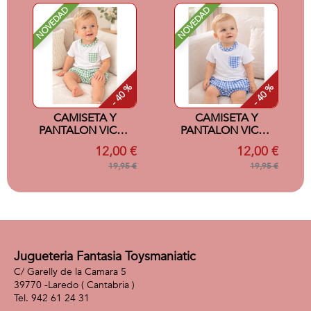
NOVEDAD
NOVEDAD
- 40 %
- 40 %
CAMISETA Y
CAMISETA Y
PANTALON VICHY
PANTALON VICHY
VERDE 6 MESES
AZUL 6 MESES
12,00 €
12,00 €
19,95 €
19,95 €
Jugueteria Fantasia Toysmaniatic
C/ Garelly de la Camara 5
39770 -
Laredo
( Cantabria )
942 61 24 31