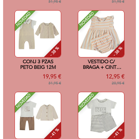
31,95 €
31,95 €
NOVEDAD
NOVEDAD
- 38 %
- 38 %
CONJ 3 PZAS
VESTIDO C/
PETO BEIG 12M
BRAGA + CINTA
SALMON 12M
19,95 €
12,95 €
31,95 €
20,95 €
NOVEDAD
NOVEDAD
- 41 %
- 41 %